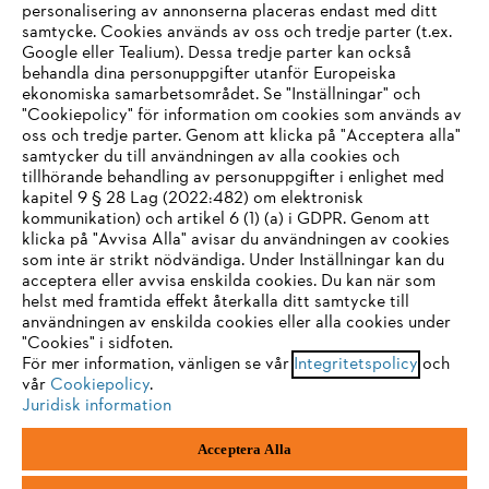
personalisering av annonserna placeras endast med ditt
samtycke. Cookies används av oss och tredje parter (t.ex.
Google eller Tealium). Dessa tredje parter kan också
STIHL FAQ
behandla dina personuppgifter utanför Europeiska
ekonomiska samarbetsområdet. Se "Inställningar" och
"Cookiepolicy" för information om cookies som används av
oss och tredje parter. Genom att klicka på "Acceptera alla"
samtycker du till användningen av alla cookies och
Service
tillhörande behandling av personuppgifter i enlighet med
IHR BROWSER WIRD NICHT
kapitel 9 § 28 Lag (2022:482) om elektronisk
kommunikation) och artikel 6 (1) (a) i GDPR. Genom att
UNTERSTÜTZT
klicka på "Avvisa Alla" avisar du användningen av cookies
som inte är strikt nödvändiga. Under Inställningar kan du
acceptera eller avvisa enskilda cookies. Du kan när som
Allmänna villkor och bestämmelser
Sie nutzen einen Browser, den wir noch nicht unterstützen. Für
helst med framtida effekt återkalla ditt samtycke till
eine optimale Nutzung unserer Seite empfehlen wir Ihnen, zu
användningen av enskilda cookies eller alla cookies under
Integritetspolicy
Impressum
Cookies
"Cookies" i sidfoten.
einem der folgenden Browser zu wechseln:
För mer information, vänligen se vår
Integritetspolicy
och
Juridisk information
vår
Cookiepolicy
.
Juridisk information
Firefox
Chrome
Acceptera Alla
Andreas Stihl Norden AB
Box 3062
Safari
Edge