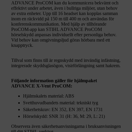
ADVANCE ProCOM kan du kommunicera bekvämt och
effektivt under arbetet, även i bullriga miljöer, utan behov
av extra enheter. Upp till 16 headset kan kopplas samman
inom en räckvidd på 150 m till 400 m och användas för
konferenskommunikation. Med hjälp av tillhörande
ProCOM-app kan STIHL ADVANCE ProCOM
hörselskydd anpassas individuellt efter personliga behov.
Vid behov kan omgivningsljud göras hörbara med ett
knapptryck.
Tillval som finns till är regnskydd med invändig infästning,
integrerade skyddsglasögon, visirförlängning samt hakrem.
Följande information gäller för hjälmpaket
ADVANCE X-Vent ProCOM:
Hjälmskalets material: ABS
Svetthuvudbandets material: tekniskt tyg
Säkerhetskrav: EN 352, EN 397, EN 1731
Hörselskydd: SNR 31 (H: 36, M: 29, L: 21)
Observera även säkerhetsanvisningarna i bruksanvisningen
till ditt STIHL-verktyg.