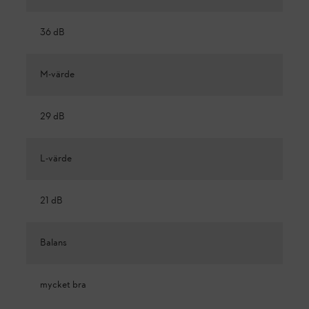
36 dB
M-värde
29 dB
L-värde
21 dB
Balans
mycket bra