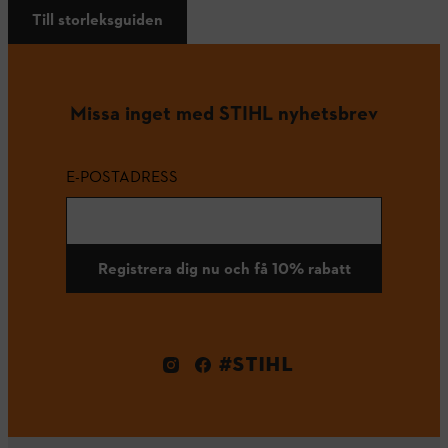
Till storleksguiden
Missa inget med STIHL nyhetsbrev
E-POSTADRESS
Registrera dig nu och få 10% rabatt
#STIHL