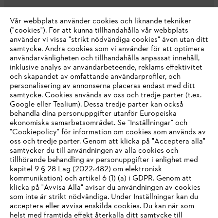
Vår webbplats använder cookies och liknande tekniker
("cookies"). För att kunna tillhandahålla vår webbplats
använder vi vissa "strikt nödvändiga cookies" även utan ditt
samtycke. Andra cookies som vi använder för att optimera
användarvänligheten och tillhandahålla anpassat innehåll,
inklusive analys av användarbeteende, reklams effektivitet
Företaget
och skapandet av omfattande användarprofiler, och
personalisering av annonserna placeras endast med ditt
samtycke. Cookies används av oss och tredje parter (t.ex.
Google eller Tealium). Dessa tredje parter kan också
STIHL FAQ
behandla dina personuppgifter utanför Europeiska
ekonomiska samarbetsområdet. Se "Inställningar" och
"Cookiepolicy" för information om cookies som används av
oss och tredje parter. Genom att klicka på "Acceptera alla"
samtycker du till användningen av alla cookies och
Service
tillhörande behandling av personuppgifter i enlighet med
IHR BROWSER WIRD NICHT
kapitel 9 § 28 Lag (2022:482) om elektronisk
kommunikation) och artikel 6 (1) (a) i GDPR. Genom att
UNTERSTÜTZT
klicka på "Avvisa Alla" avisar du användningen av cookies
som inte är strikt nödvändiga. Under Inställningar kan du
acceptera eller avvisa enskilda cookies. Du kan när som
Allmänna villkor och bestämmelser
Sie nutzen einen Browser, den wir noch nicht unterstützen. Für
helst med framtida effekt återkalla ditt samtycke till