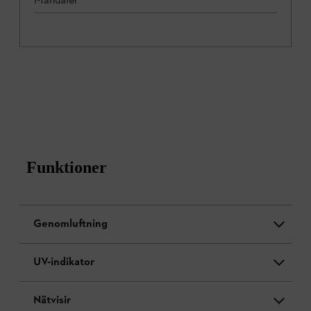
Funktioner
Genomluftning
UV-indikator
Nätvisir