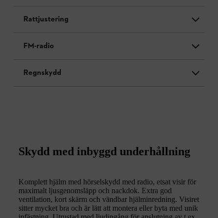
Rattjustering
FM-radio
Regnskydd
Skydd med inbyggd underhållning
Komplett hjälm med hörselskydd med radio, etsat visir för
maximalt ljusgenomsläpp och nackdok. Extra god
ventilation, kort skärm och vändbar hjälminredning. Visiret
sitter mycket bra och är lätt att montera eller byta med unik
infästning. Utrustad med ljudingång för anslutning av t.ex.