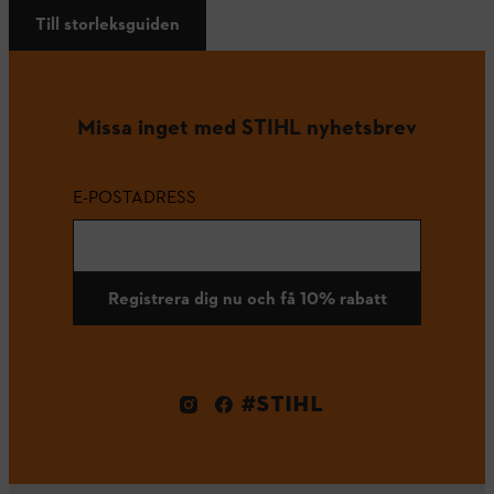
Till storleksguiden
Missa inget med STIHL nyhetsbrev
E-POSTADRESS
Registrera dig nu och få 10% rabatt
#STIHL