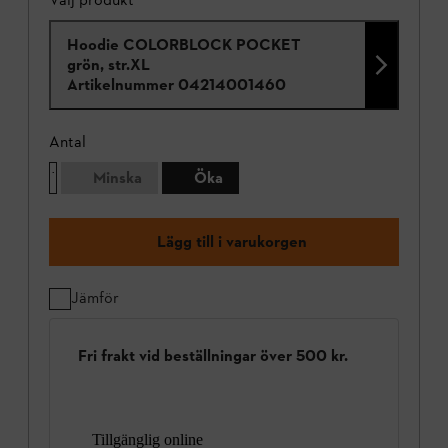
Hoodie COLORBLOCK POCKET
grön, str.XL
Artikelnummer
04214001460
Antal
Minska
Öka
Lägg till i varukorgen
Jämför
Fri frakt vid beställningar över 500 kr.
Tillgänglig online