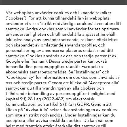
Vår webbplats använder cookies och liknande tekniker
("cookies"). För att kunna tillhandahålla vår webbplats
använder vi vissa "strikt nödvändiga cookies" även utan ditt
samtycke. Andra cookies som vi använder för att optimera
användarvänligheten och tillhandahålla anpassat innehåll,
inklusive analys av användarbeteende, reklams effektivitet
Företaget
och skapandet av omfattande användarprofiler, och
personalisering av annonserna placeras endast med ditt
samtycke. Cookies används av oss och tredje parter (t.ex.
Google eller Tealium). Dessa tredje parter kan också
STIHL FAQ
behandla dina personuppgifter utanför Europeiska
ekonomiska samarbetsområdet. Se "Inställningar" och
"Cookiepolicy" för information om cookies som används av
oss och tredje parter. Genom att klicka på "Acceptera alla"
samtycker du till användningen av alla cookies och
Service
tillhörande behandling av personuppgifter i enlighet med
IHR BROWSER WIRD NICHT
kapitel 9 § 28 Lag (2022:482) om elektronisk
kommunikation) och artikel 6 (1) (a) i GDPR. Genom att
UNTERSTÜTZT
klicka på "Avvisa Alla" avisar du användningen av cookies
som inte är strikt nödvändiga. Under Inställningar kan du
acceptera eller avvisa enskilda cookies. Du kan när som
Allmänna villkor och bestämmelser
Sie nutzen einen Browser, den wir noch nicht unterstützen. Für
helst med framtida effekt återkalla ditt samtycke till