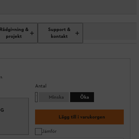
Rådgivning &
Support &
projekt
kontakt
s.
Antal
Minska
Öka
SG
Lägg till i varukorgen
Jämför