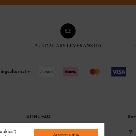
2 - 3 DAGARS LEVERANSTID
ingsalternativ
STIHL FAQ
Ser
ookies").
Betalningsmetoder
Acceptera Alla