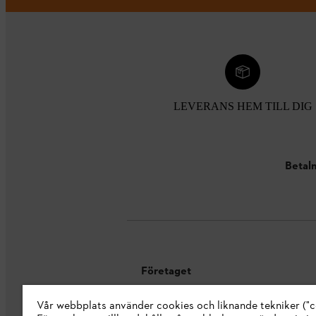
LEVERANS HEM TILL DIG
Betaln
Företaget
Vår webbplats använder cookies och liknande tekniker ("c
Om oss