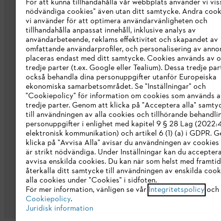
För att kunna tillhandahålla vår webbplats använder vi viss
STIHL Integrity Line
nödvändiga cookies" även utan ditt samtycke. Andra coo
vi använder för att optimera användarvänligheten och
STIHL varumärkesbutik
tillhandahålla anpassat innehåll, inklusive analys av
användarbeteende, reklams effektivitet och skapandet av
Tillgänglighetsredogörelse
omfattande användarprofiler, och personalisering av anno
placeras endast med ditt samtycke. Cookies används av o
tredje parter (t.ex. Google eller Tealium). Dessa tredje par
också behandla dina personuppgifter utanför Europeiska
ekonomiska samarbetsområdet. Se "Inställningar" och
"Cookiepolicy" för information om cookies som används a
tredje parter. Genom att klicka på "Acceptera alla" samty
till användningen av alla cookies och tillhörande behandli
personuppgifter i enlighet med kapitel 9 § 28 Lag (2022
elektronisk kommunikation) och artikel 6 (1) (a) i GDPR. 
klicka på "Avvisa Alla" avisar du användningen av cookies
är strikt nödvändiga. Under Inställningar kan du acceptera
avvisa enskilda cookies. Du kan när som helst med framtid
återkalla ditt samtycke till användningen av enskilda cooki
Allmänna villkor och bestämmelser
Int
alla cookies under "Cookies" i sidfoten.
För mer information, vänligen se vår
Integritetspolicy
och 
Cookiepolicy
.
Juridisk information