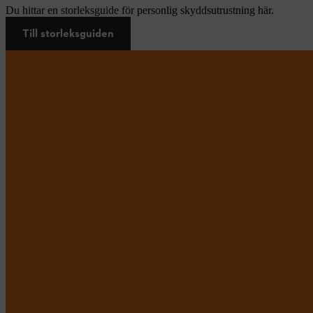
Du hittar en storleksguide för personlig skyddsutrustning här.
Till storleksguiden