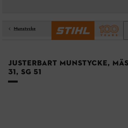
Munstycke
Justerbart munstycke, mäss
31, SG 51