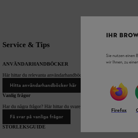
IHR BROW
Service & Tips
Sie nutzen einen 
wir Ihnen, zu ein
ANVÄNDARHANDBÖCKER
Här hittar du relevanta användarhandböcker för produkter från STIH
Hitta användarhandböcker här
Vanlig frågor
Har du några frågor? Här hittar du svaren på de vanligaste frågorna.
Firefox
Få svar på vanliga frågor
STORLEKSGUIDE