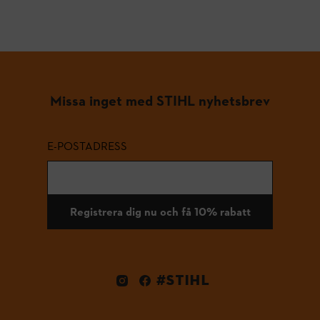
Missa inget med STIHL nyhetsbrev
E-POSTADRESS
Registrera dig nu och få 10% rabatt
#STIHL