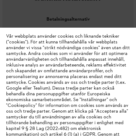
Betalningsalternativ
Vår webbplats använder cookies och liknande tekniker
("cookies"). För att kunna tillhandahålla vår webbplats
använder vi vissa "strikt nödvändiga cookies" även utan ditt
samtycke. Andra cookies som vi använder för att optimera
användarvänligheten och tillhandahålla anpassat innehåll,
inklusive analys av användarbeteende, reklams effektivitet
Företaget
och skapandet av omfattande användarprofiler, och
personalisering av annonserna placeras endast med ditt
samtycke. Cookies används av oss och tredje parter (t.ex.
Google eller Tealium). Dessa tredje parter kan också
STIHL FAQ
behandla dina personuppgifter utanför Europeiska
ekonomiska samarbetsområdet. Se "Inställningar" och
"Cookiepolicy" för information om cookies som används av
oss och tredje parter. Genom att klicka på "Acceptera alla"
samtycker du till användningen av alla cookies och
Service
tillhörande behandling av personuppgifter i enlighet med
IHR BROWSER WIRD NICHT
kapitel 9 § 28 Lag (2022:482) om elektronisk
kommunikation) och artikel 6 (1) (a) i GDPR. Genom att
UNTERSTÜTZT