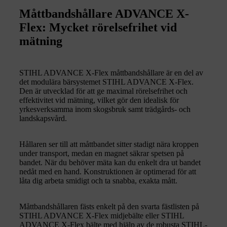
Måttbandshållare ADVANCE X-
Flex: Mycket rörelsefrihet vid
mätning
STIHL ADVANCE X-Flex måttbandshållare är en del av
det modulära bärsystemet STIHL ADVANCE X-Flex.
Den är utvecklad för att ge maximal rörelsefrihet och
effektivitet vid mätning, vilket gör den idealisk för
yrkesverksamma inom skogsbruk samt trädgårds- och
landskapsvård.
Hållaren ser till att måttbandet sitter stadigt nära kroppen
under transport, medan en magnet säkrar spetsen på
bandet. När du behöver mäta kan du enkelt dra ut bandet
nedåt med en hand. Konstruktionen är optimerad för att
låta dig arbeta smidigt och ta snabba, exakta mått.
Måttbandshållaren fästs enkelt på den svarta fästlisten på
STIHL ADVANCE X-Flex midjebälte eller STIHL
ADVANCE X-Flex bälte med hjälp av de robusta STIHL-