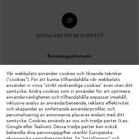
30 DAGARS FRI RETURRÄTT
Betalningsalternativ
Vår webbplats använder cookies och liknande tekniker
("cookies"). För att kunna tillhandahålla vår webbplats
använder vi vissa "strikt nödvändiga cookies" även utan ditt
samtycke. Andra cookies som vi använder för att optimera
användarvänligheten och tillhandahålla anpassat innehåll,
inklusive analys av användarbeteende, reklams effektivitet
Företaget
och skapandet av omfattande användarprofiler, och
personalisering av annonserna placeras endast med ditt
samtycke. Cookies används av oss och tredje parter (t.ex.
Google eller Tealium). Dessa tredje parter kan också
STIHL FAQ
behandla dina personuppgifter utanför Europeiska
ekonomiska samarbetsområdet. Se "Inställningar" och