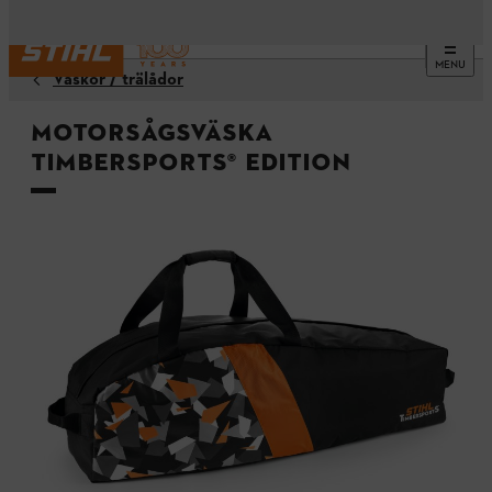
MENU
Väskor / trälådor
Motorsågsväska
TIMBERSPORTS® Edition