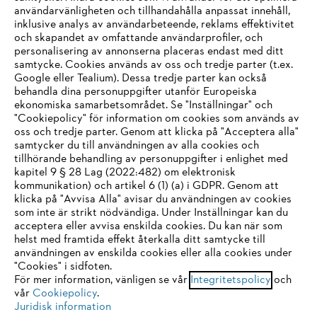
användarvänligheten och tillhandahålla anpassat innehåll,
inklusive analys av användarbeteende, reklams effektivitet
Företaget
och skapandet av omfattande användarprofiler, och
personalisering av annonserna placeras endast med ditt
samtycke. Cookies används av oss och tredje parter (t.ex.
Google eller Tealium). Dessa tredje parter kan också
STIHL FAQ
behandla dina personuppgifter utanför Europeiska
ekonomiska samarbetsområdet. Se "Inställningar" och
"Cookiepolicy" för information om cookies som används av
oss och tredje parter. Genom att klicka på "Acceptera alla"
samtycker du till användningen av alla cookies och
Service
tillhörande behandling av personuppgifter i enlighet med
IHR BROWSER WIRD NICHT
kapitel 9 § 28 Lag (2022:482) om elektronisk
kommunikation) och artikel 6 (1) (a) i GDPR. Genom att
UNTERSTÜTZT
klicka på "Avvisa Alla" avisar du användningen av cookies
som inte är strikt nödvändiga. Under Inställningar kan du
acceptera eller avvisa enskilda cookies. Du kan när som
Allmänna villkor och bestämmelser
Sie nutzen einen Browser, den wir noch nicht unterstützen. Für
helst med framtida effekt återkalla ditt samtycke till
eine optimale Nutzung unserer Seite empfehlen wir Ihnen, zu
användningen av enskilda cookies eller alla cookies under
Integritetspolicy
Impressum
Cookies
"Cookies" i sidfoten.
einem der folgenden Browser zu wechseln:
För mer information, vänligen se vår
Integritetspolicy
och
Juridisk information
vår
Cookiepolicy
.
Juridisk information