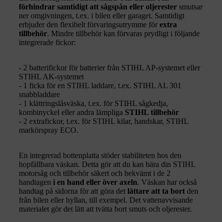
förhindrar samtidigt att sågspån eller oljerester
smutsar
ner omgivningen, t.ex. i bilen eller garaget. Samtidigt
erbjuder den flexibelt förvaringsutrymme för
extra
tillbehör
. Mindre tillbehör kan förvaras prydligt i följande
integrerade fickor:
- 2 batterifickor för batterier från STIHL AP-systemet eller
STIHL AK-systemet
- 1 ficka för en STIHL laddare, t.ex. STIHL AL 301
snabbladdare
- 1 klättringslåsväska, t.ex. för STIHL sågkedja,
kombinyckel eller andra lämpliga
STIHL tillbehör
- 2 extrafickor, t.ex. för STIHL kilar, handskar, STIHL
markörspray ECO.
En integrerad bottenplatta stöder stabiliteten hos den
hopfällbara väskan. Detta gör att du kan bära din STIHL
motorsåg och tillbehör säkert och bekvämt i de 2
handtagen
i en hand eller över axeln
. Väskan har också
handtag på sidorna för att göra det
lättare att ta bort
den
från bilen eller hyllan, till exempel. Det vattenavvisande
materialet gör det lätt att tvätta bort smuts och oljerester.