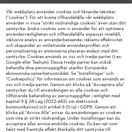
Vår webbplats använder cookies och liknande tekniker
("cookies"). För att kunna tillhandahålla vår webbplats
använder vi vissa "strikt nödvändiga cookies" även utan ditt
samtycke. Andra cookies som vi använder för att optimera
användarvänligheten och tillhandahålla anpassat innehåll,
inklusive analys av användarbeteende, reklams effektivitet
Företaget
och skapandet av omfattande användarprofiler, och
personalisering av annonserna placeras endast med ditt
samtycke. Cookies används av oss och tredje parter (t.ex.
Google eller Tealium). Dessa tredje parter kan också
STIHL FAQ
behandla dina personuppgifter utanför Europeiska
ekonomiska samarbetsområdet. Se "Inställningar" och
"Cookiepolicy" för information om cookies som används av
oss och tredje parter. Genom att klicka på "Acceptera alla"
samtycker du till användningen av alla cookies och
Service
tillhörande behandling av personuppgifter i enlighet med
IHR BROWSER WIRD NICHT
kapitel 9 § 28 Lag (2022:482) om elektronisk
kommunikation) och artikel 6 (1) (a) i GDPR. Genom att
UNTERSTÜTZT
klicka på "Avvisa Alla" avisar du användningen av cookies
som inte är strikt nödvändiga. Under Inställningar kan du
acceptera eller avvisa enskilda cookies. Du kan när som
Allmänna villkor och bestämmelser
Sie nutzen einen Browser, den wir noch nicht unterstützen. Für
helst med framtida effekt återkalla ditt samtycke till