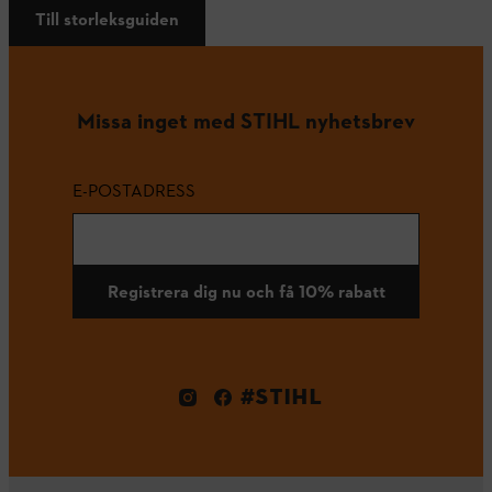
Till storleksguiden
Missa inget med STIHL nyhetsbrev
E-POSTADRESS
Registrera dig nu och få 10% rabatt
#STIHL