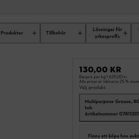
Lösningar för
Produkter
Tillbehör
yrkesproffs
130,00 KR
Baspris per kg
1 625,00 kr
Alla priser är inklusive 25 % mom
Välj produkt
Multipurpose Grease, 80
tub
Artikelnummer
0781120
Finns att köpa hos auk