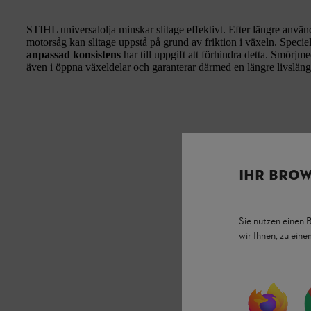
STIHL universalolja minskar slitage effektivt. Efter längre anvä
motorsåg kan slitage uppstå på grund av friktion i växeln. Speciell
anpassad konsistens
har till uppgift att förhindra detta. Smörjm
även i öppna växeldelar och garanterar därmed en längre livsläng
IHR BROW
Sie nutzen einen 
wir Ihnen, zu ein