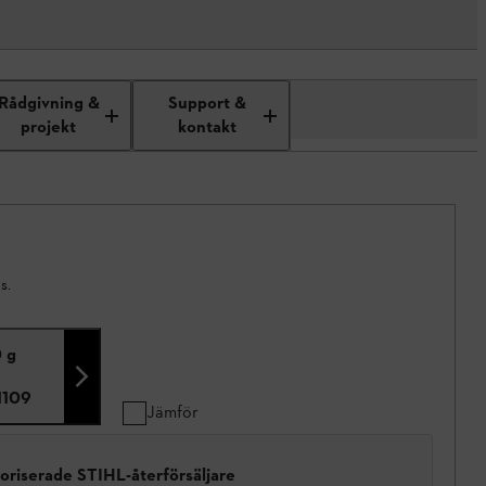
Rådgivning &
Support &
projekt
kontakt
s.
 g
1109
Jämför
toriserade STIHL-återförsäljare