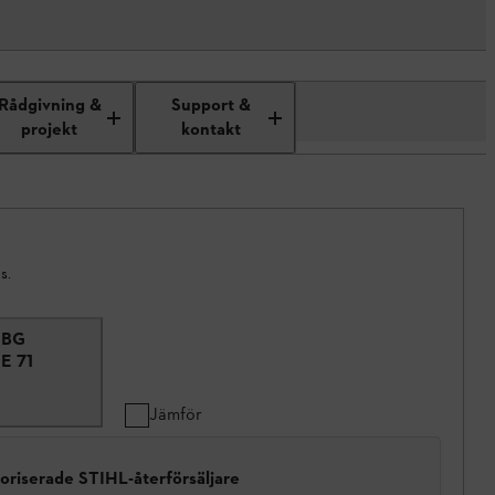
Rådgivning &
Support &
projekt
kontakt
s.
l BG
E 71
Jämför
toriserade STIHL-återförsäljare