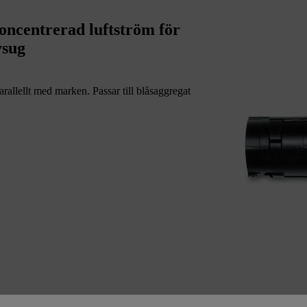
Koncentrerad luftström för
vsug
rallellt med marken. Passar till blåsaggregat