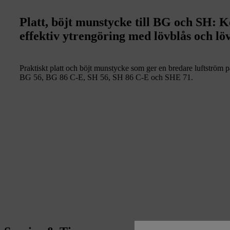
Platt, böjt munstycke till BG och SH: 
effektiv ytrengöring med lövblås och lö
Praktiskt platt och böjt munstycke som ger en bredare luftström pa
BG 56, BG 86 C-E, SH 56, SH 86 C-E och SHE 71.