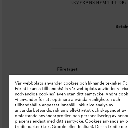
LEVERANS HEM TILL DIG
Betaln
Företaget
Vår webbplats använder cookies och liknande tekniker ("c
Om oss
För att kunna tillhandahålla vår webbplats använder vi viss
STIHL Integrity Line
nödvändiga cookies" även utan ditt samtycke. Andra coo
vi använder för att optimera användarvänligheten och
STIHL varumärkesbutik
tillhandahålla anpassat innehåll, inklusive analys av
användarbeteende, reklams effektivitet och skapandet av
Tillgänglighetsredogörelse
omfattande användarprofiler, och personalisering av anno
placeras endast med ditt samtycke. Cookies används av o
tredje parter (t.ex. Google eller Tealium). Dessa tredje par