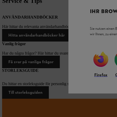
Service & Tips
IHR BROW
ANVÄNDARHANDBÖCKER
Här hittar du relevanta användarhandböcker för produkter från STIH
Sie nutzen einen 
wir Ihnen, zu ein
Hitta användarhandböcker här
Vanlig frågor
Har du några frågor? Här hittar du svaren på de vanligaste frågorna.
Få svar på vanliga frågor
STORLEKSGUIDE
Firefox
Du hittar en storleksguide för personlig skyddsutrustning här.
Till storleksguiden