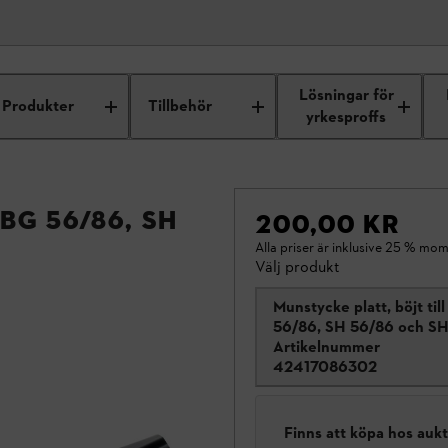
Lösningar för
Produkter
Tillbehör
yrkesproffs
BG 56/86, SH
200,00 KR
Alla priser är inklusive 25 % mom
Välj produkt
Munstycke platt, böjt til
56/86, SH 56/86 och SH
Artikelnummer
42417086302
Finns att köpa hos auk