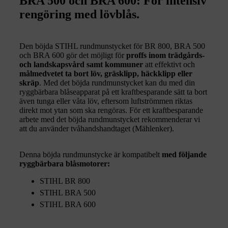
BRA 500 och BRA 600: För intensiv
rengöring med lövblås.
Den böjda STIHL rundmunstycket för BR 800, BRA 500
och BRA 600 gör det möjligt för
proffs inom trädgårds-
och landskapsvård samt kommuner
att effektivt och
målmedvetet ta bort löv, gräsklipp, häckklipp eller
skräp
. Med det böjda rundmunstycket kan du med din
ryggbärbara blåseapparat på ett kraftbesparande sätt ta bort
även tunga eller våta löv, eftersom luftströmmen riktas
direkt mot ytan som ska rengöras. För ett kraftbesparande
arbete med det böjda rundmunstycket rekommenderar vi
att du använder tvåhandshandtaget (Mählenker).
Denna böjda rundmunstycke är kompatibelt
med följande
ryggbärbara blåsmotorer:
STIHL BR 800
STIHL BRA 500
STIHL BRA 600