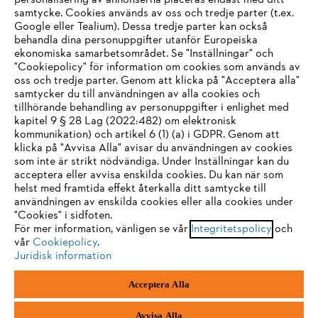
personalisering av annonserna placeras endast med ditt
samtycke. Cookies används av oss och tredje parter (t.ex.
Google eller Tealium). Dessa tredje parter kan också
STIHL FAQ
behandla dina personuppgifter utanför Europeiska
ekonomiska samarbetsområdet. Se "Inställningar" och
"Cookiepolicy" för information om cookies som används av
oss och tredje parter. Genom att klicka på "Acceptera alla"
samtycker du till användningen av alla cookies och
Service
tillhörande behandling av personuppgifter i enlighet med
IHR BROWSER WIRD NICHT
kapitel 9 § 28 Lag (2022:482) om elektronisk
kommunikation) och artikel 6 (1) (a) i GDPR. Genom att
UNTERSTÜTZT
klicka på "Avvisa Alla" avisar du användningen av cookies
som inte är strikt nödvändiga. Under Inställningar kan du
acceptera eller avvisa enskilda cookies. Du kan när som
Allmänna villkor och bestämmelser
Sie nutzen einen Browser, den wir noch nicht unterstützen. Für
helst med framtida effekt återkalla ditt samtycke till
eine optimale Nutzung unserer Seite empfehlen wir Ihnen, zu
användningen av enskilda cookies eller alla cookies under
Integritetspolicy
Impressum
Cookies
"Cookies" i sidfoten.
einem der folgenden Browser zu wechseln:
För mer information, vänligen se vår
Integritetspolicy
och
Juridisk information
vår
Cookiepolicy
.
Juridisk information
Firefox
Chrome
Acceptera Alla
Andreas Stihl Norden AB
Box 3062
Safari
Edge
443 03 Stenkullen
Avvisa Alla