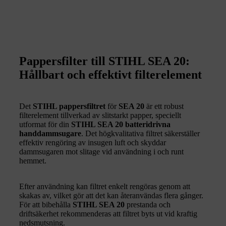
Pappersfilter till STIHL SEA 20:
Hållbart och effektivt filterelement
Det
STIHL pappersfiltret
för
SEA 20
är ett robust
filterelement tillverkad av slitstarkt papper, speciellt
utformat för din
STIHL SEA 20 batteridrivna
handdammsugare
. Det högkvalitativa filtret säkerställer
effektiv rengöring av insugen luft och skyddar
dammsugaren mot slitage vid användning i och runt
hemmet.
Efter användning kan filtret enkelt rengöras genom att
skakas av, vilket gör att det kan återanvändas flera gånger.
För att bibehålla
STIHL SEA 20
prestanda och
driftsäkerhet rekommenderas att filtret byts ut vid kraftig
nedsmutsning.