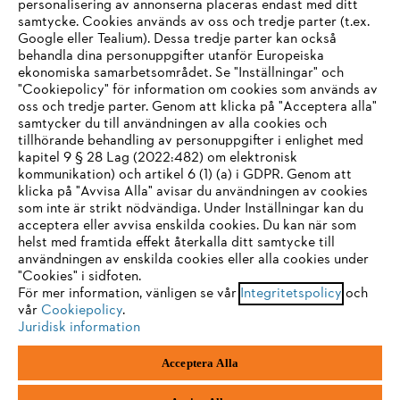
personalisering av annonserna placeras endast med ditt
samtycke. Cookies används av oss och tredje parter (t.ex.
Google eller Tealium). Dessa tredje parter kan också
STIHL FAQ
behandla dina personuppgifter utanför Europeiska
ekonomiska samarbetsområdet. Se "Inställningar" och
"Cookiepolicy" för information om cookies som används av
oss och tredje parter. Genom att klicka på "Acceptera alla"
samtycker du till användningen av alla cookies och
Service
tillhörande behandling av personuppgifter i enlighet med
IHR BROWSER WIRD NICHT
kapitel 9 § 28 Lag (2022:482) om elektronisk
kommunikation) och artikel 6 (1) (a) i GDPR. Genom att
UNTERSTÜTZT
klicka på "Avvisa Alla" avisar du användningen av cookies
som inte är strikt nödvändiga. Under Inställningar kan du
acceptera eller avvisa enskilda cookies. Du kan när som
Allmänna villkor och bestämmelser
Sie nutzen einen Browser, den wir noch nicht unterstützen. Für
helst med framtida effekt återkalla ditt samtycke till
eine optimale Nutzung unserer Seite empfehlen wir Ihnen, zu
användningen av enskilda cookies eller alla cookies under
Integritetspolicy
Impressum
Cookies
"Cookies" i sidfoten.
einem der folgenden Browser zu wechseln:
För mer information, vänligen se vår
Integritetspolicy
och
Juridisk information
vår
Cookiepolicy
.
Juridisk information
Firefox
Chrome
Acceptera Alla
Andreas Stihl Norden AB
Box 3062
Safari
Edge
443 03 Stenkullen