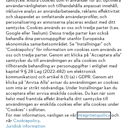
samtycke. Andra cookies som vi använder för att optimera
användarvänligheten och tillhandahålla anpassat innehåll,
inklusive analys av användarbeteende, reklams effektivitet
Företaget
och skapandet av omfattande användarprofiler, och
personalisering av annonserna placeras endast med ditt
samtycke. Cookies används av oss och tredje parter (t.ex.
Google eller Tealium). Dessa tredje parter kan också
STIHL FAQ
behandla dina personuppgifter utanför Europeiska
ekonomiska samarbetsområdet. Se "Inställningar" och
"Cookiepolicy" för information om cookies som används av
oss och tredje parter. Genom att klicka på "Acceptera alla"
samtycker du till användningen av alla cookies och
Service
tillhörande behandling av personuppgifter i enlighet med
IHR BROWSER WIRD NICHT
kapitel 9 § 28 Lag (2022:482) om elektronisk
kommunikation) och artikel 6 (1) (a) i GDPR. Genom att
UNTERSTÜTZT
klicka på "Avvisa Alla" avisar du användningen av cookies
som inte är strikt nödvändiga. Under Inställningar kan du
acceptera eller avvisa enskilda cookies. Du kan när som
Allmänna villkor och bestämmelser
Sie nutzen einen Browser, den wir noch nicht unterstützen. Für
helst med framtida effekt återkalla ditt samtycke till
eine optimale Nutzung unserer Seite empfehlen wir Ihnen, zu
användningen av enskilda cookies eller alla cookies under
Integritetspolicy
Impressum
Cookies
"Cookies" i sidfoten.
einem der folgenden Browser zu wechseln:
För mer information, vänligen se vår
Integritetspolicy
och
Juridisk information
vår
Cookiepolicy
.
Juridisk information