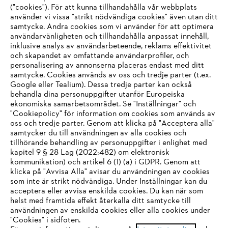
("cookies"). För att kunna tillhandahålla vår webbplats
använder vi vissa "strikt nödvändiga cookies" även utan ditt
samtycke. Andra cookies som vi använder för att optimera
användarvänligheten och tillhandahålla anpassat innehåll,
inklusive analys av användarbeteende, reklams effektivitet
Företaget
och skapandet av omfattande användarprofiler, och
personalisering av annonserna placeras endast med ditt
samtycke. Cookies används av oss och tredje parter (t.ex.
Google eller Tealium). Dessa tredje parter kan också
STIHL FAQ
behandla dina personuppgifter utanför Europeiska
ekonomiska samarbetsområdet. Se "Inställningar" och
"Cookiepolicy" för information om cookies som används av
oss och tredje parter. Genom att klicka på "Acceptera alla"
samtycker du till användningen av alla cookies och
Service
tillhörande behandling av personuppgifter i enlighet med
IHR BROWSER WIRD NICHT
kapitel 9 § 28 Lag (2022:482) om elektronisk
kommunikation) och artikel 6 (1) (a) i GDPR. Genom att
UNTERSTÜTZT
klicka på "Avvisa Alla" avisar du användningen av cookies
som inte är strikt nödvändiga. Under Inställningar kan du
acceptera eller avvisa enskilda cookies. Du kan när som
Allmänna villkor och bestämmelser
Sie nutzen einen Browser, den wir noch nicht unterstützen. Für
helst med framtida effekt återkalla ditt samtycke till
eine optimale Nutzung unserer Seite empfehlen wir Ihnen, zu
användningen av enskilda cookies eller alla cookies under
Integritetspolicy
Impressum
Cookies
"Cookies" i sidfoten.
einem der folgenden Browser zu wechseln: