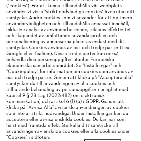
Vår webbplats använder cookies och liknande tekniker
("cookies"). För att kunna tillhandahålla vår webbplats
använder vi vissa "strikt nödvändiga cookies" även utan ditt
samtycke. Andra cookies som vi använder för att optimera
användarvänligheten och tillhandahålla anpassat innehåll,
inklusive analys av användarbeteende, reklams effektivitet
Företaget
och skapandet av omfattande användarprofiler, och
personalisering av annonserna placeras endast med ditt
samtycke. Cookies används av oss och tredje parter (t.ex.
Google eller Tealium). Dessa tredje parter kan också
STIHL FAQ
behandla dina personuppgifter utanför Europeiska
ekonomiska samarbetsområdet. Se "Inställningar" och
"Cookiepolicy" för information om cookies som används av
oss och tredje parter. Genom att klicka på "Acceptera alla"
samtycker du till användningen av alla cookies och
Service
tillhörande behandling av personuppgifter i enlighet med
IHR BROWSER WIRD NICHT
kapitel 9 § 28 Lag (2022:482) om elektronisk
kommunikation) och artikel 6 (1) (a) i GDPR. Genom att
UNTERSTÜTZT
klicka på "Avvisa Alla" avisar du användningen av cookies
som inte är strikt nödvändiga. Under Inställningar kan du
acceptera eller avvisa enskilda cookies. Du kan när som
Allmänna villkor och bestämmelser
Sie nutzen einen Browser, den wir noch nicht unterstützen. Für
helst med framtida effekt återkalla ditt samtycke till
eine optimale Nutzung unserer Seite empfehlen wir Ihnen, zu
användningen av enskilda cookies eller alla cookies under
Integritetspolicy
Impressum
Cookies
"Cookies" i sidfoten.
einem der folgenden Browser zu wechseln: