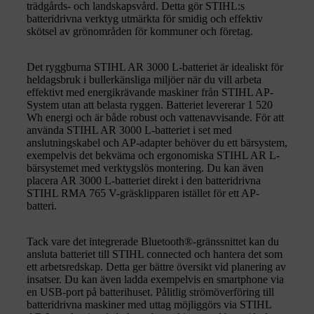
trädgårds- och landskapsvård. Detta gör STIHL:s
batteridrivna verktyg utmärkta för smidig och effektiv
skötsel av grönområden för kommuner och företag.
Det ryggburna STIHL AR 3000 L-batteriet är idealiskt för
heldagsbruk i bullerkänsliga miljöer när du vill arbeta
effektivt med energikrävande maskiner från STIHL AP-
System utan att belasta ryggen. Batteriet levererar 1 520
Wh energi och är både robust och vattenavvisande. För att
använda STIHL AR 3000 L-batteriet i set med
anslutningskabel och AP-adapter behöver du ett bärsystem,
exempelvis det bekväma och ergonomiska STIHL AR L-
bärsystemet med verktygslös montering. Du kan även
placera AR 3000 L-batteriet direkt i den batteridrivna
STIHL RMA 765 V-gräsklipparen istället för ett AP-
batteri.
Tack vare det integrerade Bluetooth®-gränssnittet kan du
ansluta batteriet till STIHL connected och hantera det som
ett arbetsredskap. Detta ger bättre översikt vid planering av
insatser. Du kan även ladda exempelvis en smartphone via
en USB-port på batterihuset. Pålitlig strömöverföring till
batteridrivna maskiner med uttag möjliggörs via STIHL