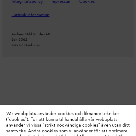
Integritetspolicy
Impressum
Cookies
Juridisk information
Andreas Stihl Norden AB
Box 3062
443 03 Stenkullen
Vår webbplats använder cookies och liknande tekniker
("cookies"). För att kunna tillhandahålla vår webbplats
använder vi vissa "strikt nödvändiga cookies" även utan ditt
samtycke. Andra cookies som vi använder för att optimera