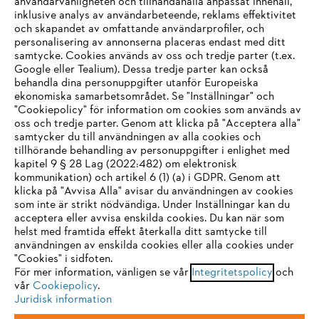
användarvänligheten och tillhandahålla anpassat innehåll,
inklusive analys av användarbeteende, reklams effektivitet
och skapandet av omfattande användarprofiler, och
personalisering av annonserna placeras endast med ditt
samtycke. Cookies används av oss och tredje parter (t.ex.
Google eller Tealium). Dessa tredje parter kan också
behandla dina personuppgifter utanför Europeiska
ekonomiska samarbetsområdet. Se "Inställningar" och
"Cookiepolicy" för information om cookies som används av
oss och tredje parter. Genom att klicka på "Acceptera alla"
samtycker du till användningen av alla cookies och
tillhörande behandling av personuppgifter i enlighet med
IHR BROWSER WIRD NICHT
kapitel 9 § 28 Lag (2022:482) om elektronisk
kommunikation) och artikel 6 (1) (a) i GDPR. Genom att
UNTERSTÜTZT
klicka på "Avvisa Alla" avisar du användningen av cookies
som inte är strikt nödvändiga. Under Inställningar kan du
acceptera eller avvisa enskilda cookies. Du kan när som
Sie nutzen einen Browser, den wir noch nicht unterstützen. Für
helst med framtida effekt återkalla ditt samtycke till
eine optimale Nutzung unserer Seite empfehlen wir Ihnen, zu
användningen av enskilda cookies eller alla cookies under
"Cookies" i sidfoten.
einem der folgenden Browser zu wechseln:
För mer information, vänligen se vår
Integritetspolicy
och
vår
Cookiepolicy
.
Juridisk information
Firefox
Chrome