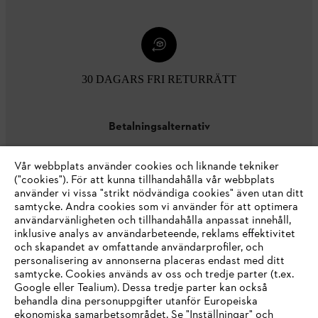
30 DAGARS FRI RETURRÄTT
Betalningsalternativ
Vår webbplats använder cookies och liknande tekniker
("cookies"). För att kunna tillhandahålla vår webbplats
använder vi vissa "strikt nödvändiga cookies" även utan ditt
samtycke. Andra cookies som vi använder för att optimera
användarvänligheten och tillhandahålla anpassat innehåll,
inklusive analys av användarbeteende, reklams effektivitet
Företaget
och skapandet av omfattande användarprofiler, och
personalisering av annonserna placeras endast med ditt
samtycke. Cookies används av oss och tredje parter (t.ex.
Google eller Tealium). Dessa tredje parter kan också
STIHL FAQ
behandla dina personuppgifter utanför Europeiska
ekonomiska samarbetsområdet. Se "Inställningar" och