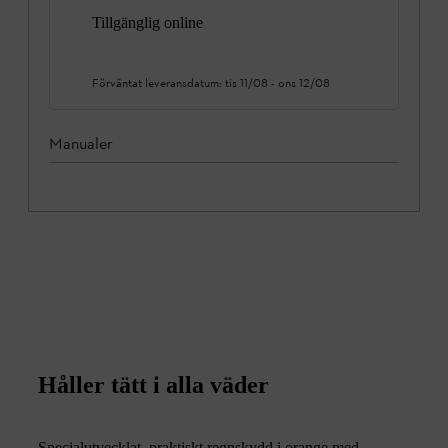
Tillgänglig online
Förväntat leveransdatum:
tis 11/08
-
ons 12/08
Manualer
Håller tätt i alla väder
Specialutvecklat, praktiskt regnskydd i orange med