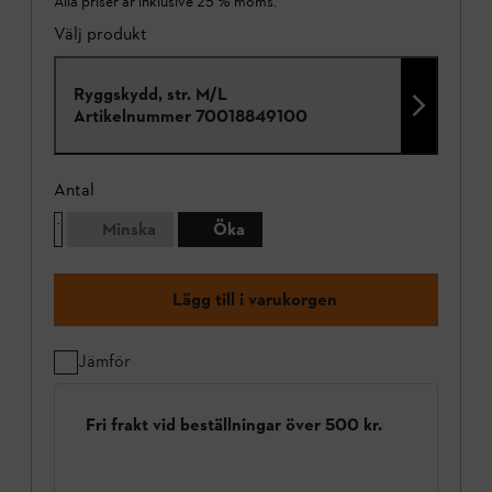
Alla priser är inklusive 25 % moms.
Välj produkt
Ryggskydd, str. M/L
Artikelnummer
70018849100
Antal
Minska
Öka
Lägg till i varukorgen
Jämför
Fri frakt vid beställningar över 500 kr.