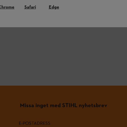
Chrome
Safari
Edge
L.
Missa inget med STIHL nyhetsbrev
E-POSTADRESS