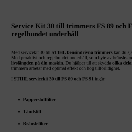
Service Kit 30 till trimmers FS 89 och 
regelbundet underhåll
Med servicekit 30 till
STIHL bensindrivna trimmers
kan du sj
Med proaktivt och regelbundet underhåll, som byte av bränsle- och 
livslängden på din maskin
. Du hjälper till att skydda
olika del
trimmern arbetar med optimal effekt och hög tillförlitlighet.
I
STIHL servicekit 30 till FS 89 och FS 91
ingår:
Pappersluftfilter
Tändstift
Bränslefilter