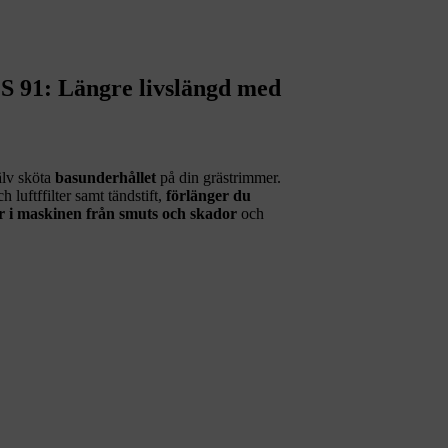
FS 91: Längre livslängd med
älv sköta
basunderhållet
på din grästrimmer.
luftffilter samt tändstift,
förlänger du
ar i maskinen från smuts och skador
och