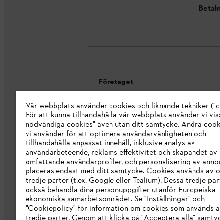
Betaln
Företaget
Vår webbplats använder cookies och liknande tekniker ("c
Om oss
För att kunna tillhandahålla vår webbplats använder vi viss
STIHL Integrity Line
nödvändiga cookies" även utan ditt samtycke. Andra coo
vi använder för att optimera användarvänligheten och
STIHL varumärkesbutik
tillhandahålla anpassat innehåll, inklusive analys av
användarbeteende, reklams effektivitet och skapandet av
Tillgänglighetsredogörelse
omfattande användarprofiler, och personalisering av anno
placeras endast med ditt samtycke. Cookies används av o
tredje parter (t.ex. Google eller Tealium). Dessa tredje par
också behandla dina personuppgifter utanför Europeiska
ekonomiska samarbetsområdet. Se "Inställningar" och
"Cookiepolicy" för information om cookies som används a
tredje parter. Genom att klicka på "Acceptera alla" samty