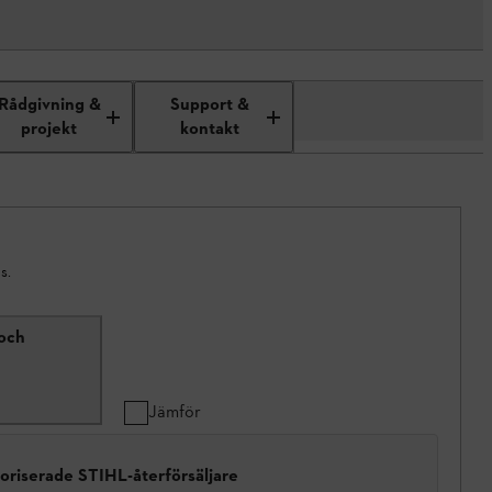
Rådgivning &
Support &
projekt
kontakt
s.
 och
Jämför
toriserade STIHL-återförsäljare