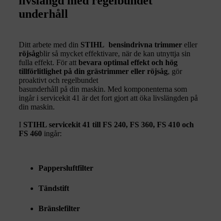
livslängd med regelbundet
underhåll
Ditt arbete med din
STIHL bensindrivna trimmer
eller
röjsåg
blir så mycket effektivare, när de kan utnyttja sin
fulla effekt. För att
bevara optimal effekt och hög
tillförlitlighet på din grästrimmer eller röjsåg
, gör
proaktivt och regelbundet
basunderhåll på din maskin. Med komponenterna som
ingår i servicekit 41 är det fort gjort att öka livslängden på
din maskin.
I
STIHL servicekit 41 till FS 240, FS 360, FS 410 och
FS 460
ingår:
Pappersluftfilter
Tändstift
Bränslefilter