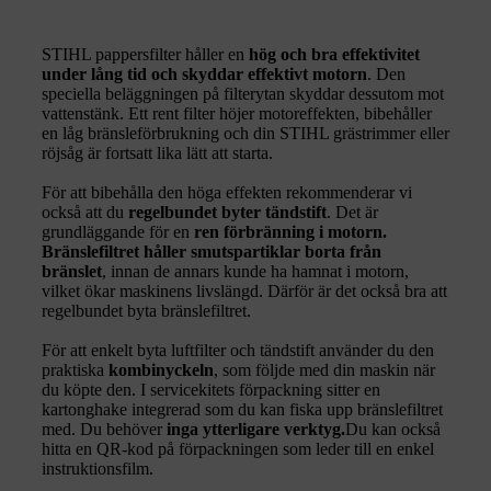
STIHL pappersfilter håller en
hög och bra effektivitet
under lång tid och skyddar effektivt motorn
. Den
speciella beläggningen på filterytan skyddar dessutom mot
vattenstänk. Ett rent filter höjer motoreffekten, bibehåller
en låg bränsleförbrukning och din STIHL grästrimmer eller
röjsåg är fortsatt lika lätt att starta.
För att bibehålla den höga effekten rekommenderar vi
också att du
regelbundet byter tändstift
. Det är
grundläggande för en
ren förbränning i motorn.
Bränslefiltret håller smutspartiklar borta från
bränslet
, innan de annars kunde ha hamnat i motorn,
vilket ökar maskinens livslängd. Därför är det också bra att
regelbundet byta bränslefiltret.
För att enkelt byta luftfilter och tändstift använder du den
praktiska
kombinyckeln
, som följde med din maskin när
du köpte den. I servicekitets förpackning sitter en
kartonghake integrerad som du kan fiska upp bränslefiltret
med. Du behöver
inga ytterligare verktyg.
Du kan också
hitta en QR-kod på förpackningen som leder till en enkel
instruktionsfilm.