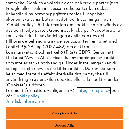
samtycke. Cookies används av oss och tredje parter (t.ex.
Google eller Tealium). Dessa tredje parter kan också
STIHL FAQ
behandla dina personuppgifter utanför Europeiska
ekonomiska samarbetsområdet. Se "Inställningar" och
"Cookiepolicy" för information om cookies som används av
oss och tredje parter. Genom att klicka på "Acceptera alla"
samtycker du till användningen av alla cookies och
Service
tillhörande behandling av personuppgifter i enlighet med
IHR BROWSER WIRD NICHT
kapitel 9 § 28 Lag (2022:482) om elektronisk
kommunikation) och artikel 6 (1) (a) i GDPR. Genom att
UNTERSTÜTZT
klicka på "Avvisa Alla" avisar du användningen av cookies
som inte är strikt nödvändiga. Under Inställningar kan du
acceptera eller avvisa enskilda cookies. Du kan när som
Allmänna villkor och bestämmelser
Sie nutzen einen Browser, den wir noch nicht unterstützen. Für
helst med framtida effekt återkalla ditt samtycke till
eine optimale Nutzung unserer Seite empfehlen wir Ihnen, zu
användningen av enskilda cookies eller alla cookies under
Integritetspolicy
Impressum
Cookies
"Cookies" i sidfoten.
einem der folgenden Browser zu wechseln:
För mer information, vänligen se vår
Integritetspolicy
och
Juridisk information
vår
Cookiepolicy
.
Juridisk information
Firefox
Chrome
Acceptera Alla
Andreas Stihl Norden AB
Box 3062
Safari
Edge
443 03 Stenkullen
Avvisa Alla