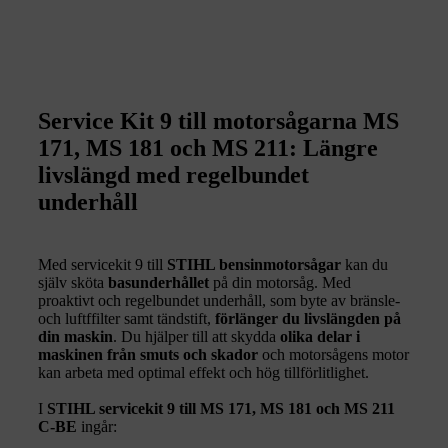
Service Kit 9 till motorsågarna MS
171, MS 181 och MS 211: Längre
livslängd med regelbundet
underhåll
Med servicekit 9 till
STIHL bensinmotorsågar
kan du
själv sköta
basunderhållet
på din motorsåg. Med
proaktivt och regelbundet underhåll, som byte av bränsle-
och luftffilter samt tändstift,
förlänger du livslängden på
din maskin
. Du hjälper till att skydda
olika delar i
maskinen från smuts och skador
och motorsågens motor
kan arbeta med optimal effekt och hög tillförlitlighet.
I
STIHL servicekit 9 till MS 171, MS 181 och MS 211
C-BE
ingår: