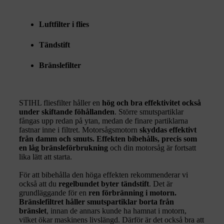
Luftfilter i flies
Tändstift
Bränslefilter
STIHL fliesfilter håller en
hög och bra effektivitet också
under skiftande föhållanden
. Större smutspartiklar
fångas upp redan på ytan, medan de finare partiklarna
fastnar inne i filtret. Motorsågsmotorn
skyddas effektivt
från damm och smuts. Effekten bibehålls, precis som
en låg bränsleförbrukning
och din motorsåg är fortsatt
lika lätt att starta.
För att bibehålla den höga effekten rekommenderar vi
också att du
regelbundet byter tändstift
. Det är
grundläggande för en
ren förbränning i motorn.
Bränslefiltret håller smutspartiklar borta från
bränslet
, innan de annars kunde ha hamnat i motorn,
vilket ökar maskinens livslängd. Därför är det också bra att