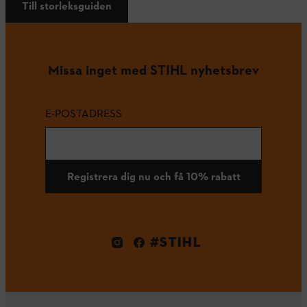
Till storleksguiden
Missa inget med STIHL nyhetsbrev
E-POSTADRESS
Registrera dig nu och få 10% rabatt
#STIHL