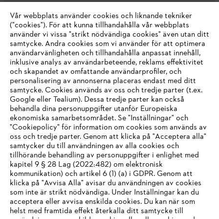
Vår webbplats använder cookies och liknande tekniker
("cookies"). För att kunna tillhandahålla vår webbplats
använder vi vissa "strikt nödvändiga cookies" även utan ditt
samtycke. Andra cookies som vi använder för att optimera
användarvänligheten och tillhandahålla anpassat innehåll,
inklusive analys av användarbeteende, reklams effektivitet
Företaget
och skapandet av omfattande användarprofiler, och
personalisering av annonserna placeras endast med ditt
samtycke. Cookies används av oss och tredje parter (t.ex.
Google eller Tealium). Dessa tredje parter kan också
STIHL FAQ
behandla dina personuppgifter utanför Europeiska
ekonomiska samarbetsområdet. Se "Inställningar" och
"Cookiepolicy" för information om cookies som används av
oss och tredje parter. Genom att klicka på "Acceptera alla"
samtycker du till användningen av alla cookies och
Service
tillhörande behandling av personuppgifter i enlighet med
IHR BROWSER WIRD NICHT
kapitel 9 § 28 Lag (2022:482) om elektronisk
kommunikation) och artikel 6 (1) (a) i GDPR. Genom att
UNTERSTÜTZT
klicka på "Avvisa Alla" avisar du användningen av cookies
som inte är strikt nödvändiga. Under Inställningar kan du
acceptera eller avvisa enskilda cookies. Du kan när som
Allmänna villkor och bestämmelser
Sie nutzen einen Browser, den wir noch nicht unterstützen. Für
helst med framtida effekt återkalla ditt samtycke till
eine optimale Nutzung unserer Seite empfehlen wir Ihnen, zu