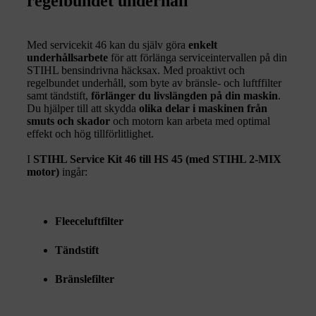
regelbundet underhåll
Med servicekit 46 kan du själv göra
enkelt
underhållsarbete
för att förlänga serviceintervallen på din
STIHL bensindrivna häcksax. Med proaktivt och
regelbundet underhåll, som byte av bränsle- och luftffilter
samt tändstift,
förlänger du livslängden på din maskin
.
Du hjälper till att skydda
olika delar i maskinen från
smuts och skador
och motorn kan arbeta med optimal
effekt och hög tillförlitlighet.
I
STIHL Service Kit 46 till HS 45 (med STIHL 2-MIX
motor)
ingår:
Fleeceluftfilter
Tändstift
Bränslefilter