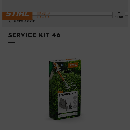
MENU
Servicekit
Service Kit 46