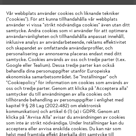
Vår webbplats använder cookies och liknande tekniker
("cookies"). För att kunna tillhandahålla vår webbplats
använder vi vissa "strikt nödvändiga cookies" även utan ditt
samtycke. Andra cookies som vi använder för att optimera
användarvänligheten och tillhandahålla anpassat innehåll,
inklusive analys av användarbeteende, reklams effektivitet
Företaget
och skapandet av omfattande användarprofiler, och
personalisering av annonserna placeras endast med ditt
samtycke. Cookies används av oss och tredje parter (t.ex.
Google eller Tealium). Dessa tredje parter kan också
STIHL FAQ
behandla dina personuppgifter utanför Europeiska
ekonomiska samarbetsområdet. Se "Inställningar" och
"Cookiepolicy" för information om cookies som används av
oss och tredje parter. Genom att klicka på "Acceptera alla"
samtycker du till användningen av alla cookies och
Service
tillhörande behandling av personuppgifter i enlighet med
IHR BROWSER WIRD NICHT
kapitel 9 § 28 Lag (2022:482) om elektronisk
kommunikation) och artikel 6 (1) (a) i GDPR. Genom att
UNTERSTÜTZT
klicka på "Avvisa Alla" avisar du användningen av cookies
som inte är strikt nödvändiga. Under Inställningar kan du
acceptera eller avvisa enskilda cookies. Du kan när som
Allmänna villkor och bestämmelser
Sie nutzen einen Browser, den wir noch nicht unterstützen. Für
helst med framtida effekt återkalla ditt samtycke till