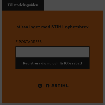
Till storleksguiden
Missa inget med STIHL nyhetsbrev
E-POSTADRESS
Registrera dig nu och få 10% rabatt
#STIHL