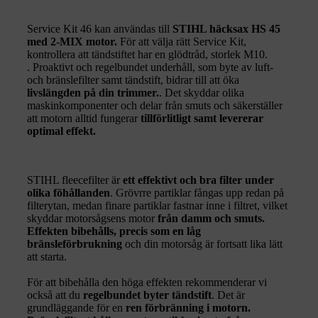
Service Kit 46 kan användas till
STIHL häcksax HS 45
med 2-MIX motor.
För att välja rätt Service Kit,
kontrollera att tändstiftet har en glödtråd, storlek M10.
. Proaktivt och regelbundet underhåll, som byte av luft-
och bränslefilter samt tändstift, bidrar till att öka
livslängden på din trimmer.
. Det skyddar olika
maskinkomponenter och delar från smuts och säkerställer
att motorn alltid fungerar
tillförlitligt samt levererar
optimal effekt.
STIHL fleecefilter är
ett effektivt och bra filter under
olika föhållanden
. Grövrre partiklar fångas upp redan på
filterytan, medan finare partiklar fastnar inne i filtret, vilket
skyddar motorsågsens motor
från damm och smuts.
Effekten bibehålls, precis som en låg
bränsleförbrukning
och din motorsåg är fortsatt lika lätt
att starta.
För att bibehålla den höga effekten rekommenderar vi
också att du
regelbundet byter tändstift
. Det är
grundläggande för en
ren förbränning i motorn.