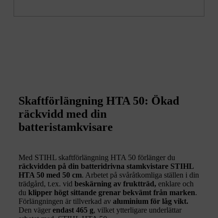
Skaftförlängning HTA 50: Ökad
räckvidd med din
batteristamkvisare
Med STIHL skaftförlängning HTA 50 förlänger du
räckvidden på din batteridrivna stamkvistare STIHL
HTA 50
med 50 cm
. Arbetet på svåråtkomliga ställen i din
trädgård, t.ex. vid
beskärning av fruktträd,
enklare och
du
klipper högt sittande grenar bekvämt från marken
.
Förlängningen är tillverkad av
aluminium för låg vikt.
Den väger
endast 465 g
, vilket ytterligare underlättar