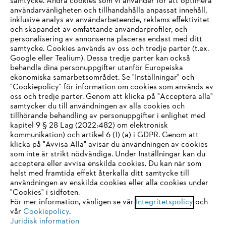
samtycke. Andra cookies som vi använder för att optimera
användarvänligheten och tillhandahålla anpassat innehåll,
inklusive analys av användarbeteende, reklams effektivitet
Företaget
och skapandet av omfattande användarprofiler, och
personalisering av annonserna placeras endast med ditt
samtycke. Cookies används av oss och tredje parter (t.ex.
Google eller Tealium). Dessa tredje parter kan också
STIHL FAQ
behandla dina personuppgifter utanför Europeiska
ekonomiska samarbetsområdet. Se "Inställningar" och
"Cookiepolicy" för information om cookies som används av
oss och tredje parter. Genom att klicka på "Acceptera alla"
samtycker du till användningen av alla cookies och
Service
tillhörande behandling av personuppgifter i enlighet med
IHR BROWSER WIRD NICHT
kapitel 9 § 28 Lag (2022:482) om elektronisk
kommunikation) och artikel 6 (1) (a) i GDPR. Genom att
UNTERSTÜTZT
klicka på "Avvisa Alla" avisar du användningen av cookies
som inte är strikt nödvändiga. Under Inställningar kan du
acceptera eller avvisa enskilda cookies. Du kan när som
Allmänna villkor och bestämmelser
Sie nutzen einen Browser, den wir noch nicht unterstützen. Für
helst med framtida effekt återkalla ditt samtycke till
eine optimale Nutzung unserer Seite empfehlen wir Ihnen, zu
användningen av enskilda cookies eller alla cookies under
Integritetspolicy
Impressum
Cookies
"Cookies" i sidfoten.
einem der folgenden Browser zu wechseln:
För mer information, vänligen se vår
Integritetspolicy
och
Juridisk information
vår
Cookiepolicy
.
Juridisk information