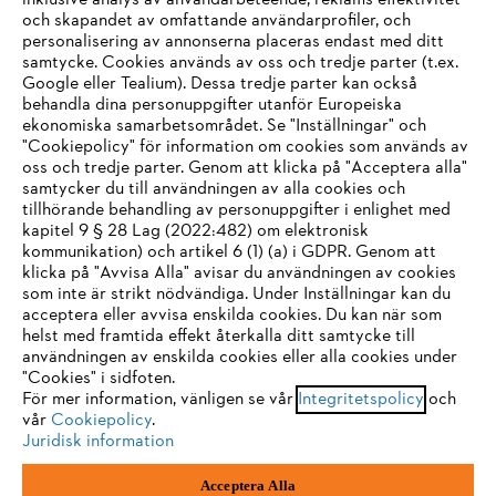
inklusive analys av användarbeteende, reklams effektivitet
Företaget
och skapandet av omfattande användarprofiler, och
personalisering av annonserna placeras endast med ditt
samtycke. Cookies används av oss och tredje parter (t.ex.
Google eller Tealium). Dessa tredje parter kan också
STIHL FAQ
behandla dina personuppgifter utanför Europeiska
ekonomiska samarbetsområdet. Se "Inställningar" och
"Cookiepolicy" för information om cookies som används av
oss och tredje parter. Genom att klicka på "Acceptera alla"
samtycker du till användningen av alla cookies och
Service
tillhörande behandling av personuppgifter i enlighet med
IHR BROWSER WIRD NICHT
kapitel 9 § 28 Lag (2022:482) om elektronisk
kommunikation) och artikel 6 (1) (a) i GDPR. Genom att
UNTERSTÜTZT
klicka på "Avvisa Alla" avisar du användningen av cookies
som inte är strikt nödvändiga. Under Inställningar kan du
acceptera eller avvisa enskilda cookies. Du kan när som
Allmänna villkor och bestämmelser
Sie nutzen einen Browser, den wir noch nicht unterstützen. Für
helst med framtida effekt återkalla ditt samtycke till
eine optimale Nutzung unserer Seite empfehlen wir Ihnen, zu
användningen av enskilda cookies eller alla cookies under
Integritetspolicy
Impressum
Cookies
"Cookies" i sidfoten.
einem der folgenden Browser zu wechseln:
För mer information, vänligen se vår
Integritetspolicy
och
Juridisk information
vår
Cookiepolicy
.
Juridisk information
Firefox
Chrome
Acceptera Alla
Andreas Stihl Norden AB