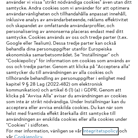
använder vi vissa "strikt nödvändiga cookies" även utan ditt
samtycke. Andra cookies som vi använder för att optimera
användarvänligheten och tillhandahålla anpassat innehåll,
inklusive analys av användarbeteende, reklams effektivitet
Företaget
och skapandet av omfattande användarprofiler, och
personalisering av annonserna placeras endast med ditt
samtycke. Cookies används av oss och tredje parter (t.ex.
Google eller Tealium). Dessa tredje parter kan också
STIHL FAQ
behandla dina personuppgifter utanför Europeiska
ekonomiska samarbetsområdet. Se "Inställningar" och
"Cookiepolicy" för information om cookies som används av
oss och tredje parter. Genom att klicka på "Acceptera alla"
samtycker du till användningen av alla cookies och
Service
tillhörande behandling av personuppgifter i enlighet med
IHR BROWSER WIRD NICHT
kapitel 9 § 28 Lag (2022:482) om elektronisk
kommunikation) och artikel 6 (1) (a) i GDPR. Genom att
UNTERSTÜTZT
klicka på "Avvisa Alla" avisar du användningen av cookies
som inte är strikt nödvändiga. Under Inställningar kan du
acceptera eller avvisa enskilda cookies. Du kan när som
Allmänna villkor och bestämmelser
Sie nutzen einen Browser, den wir noch nicht unterstützen. Für
helst med framtida effekt återkalla ditt samtycke till
eine optimale Nutzung unserer Seite empfehlen wir Ihnen, zu
användningen av enskilda cookies eller alla cookies under
Integritetspolicy
Impressum
Cookies
"Cookies" i sidfoten.
einem der folgenden Browser zu wechseln:
För mer information, vänligen se vår
Integritetspolicy
och
Juridisk information
vår
Cookiepolicy
.