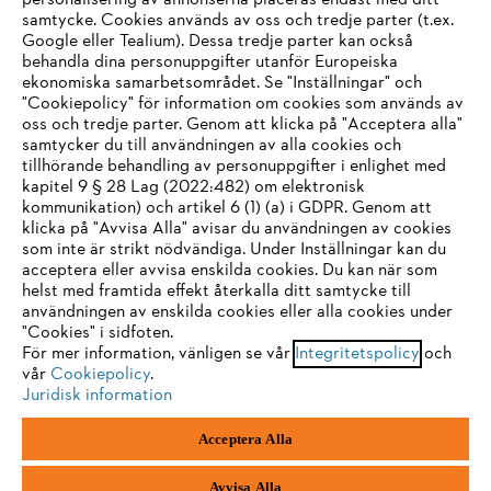
personalisering av annonserna placeras endast med ditt
samtycke. Cookies används av oss och tredje parter (t.ex.
Google eller Tealium). Dessa tredje parter kan också
STIHL FAQ
behandla dina personuppgifter utanför Europeiska
ekonomiska samarbetsområdet. Se "Inställningar" och
"Cookiepolicy" för information om cookies som används av
oss och tredje parter. Genom att klicka på "Acceptera alla"
samtycker du till användningen av alla cookies och
Service
tillhörande behandling av personuppgifter i enlighet med
IHR BROWSER WIRD NICHT
kapitel 9 § 28 Lag (2022:482) om elektronisk
kommunikation) och artikel 6 (1) (a) i GDPR. Genom att
UNTERSTÜTZT
klicka på "Avvisa Alla" avisar du användningen av cookies
som inte är strikt nödvändiga. Under Inställningar kan du
acceptera eller avvisa enskilda cookies. Du kan när som
Allmänna villkor och bestämmelser
Sie nutzen einen Browser, den wir noch nicht unterstützen. Für
helst med framtida effekt återkalla ditt samtycke till
eine optimale Nutzung unserer Seite empfehlen wir Ihnen, zu
användningen av enskilda cookies eller alla cookies under
Integritetspolicy
Impressum
Cookies
"Cookies" i sidfoten.
einem der folgenden Browser zu wechseln:
För mer information, vänligen se vår
Integritetspolicy
och
Juridisk information
vår
Cookiepolicy
.
Juridisk information
Firefox
Chrome
Acceptera Alla
Andreas Stihl Norden AB
Box 3062
Safari
Edge
443 03 Stenkullen
Avvisa Alla