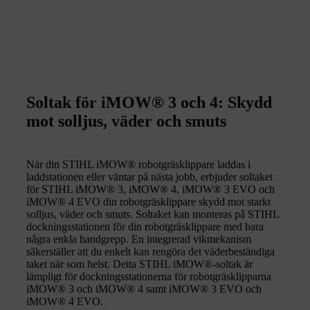
Soltak för iMOW® 3 och 4: Skydd
mot solljus, väder och smuts
När din STIHL iMOW® robotgräsklippare laddas i
laddstationen eller väntar på nästa jobb, erbjuder soltaket
för STIHL iMOW® 3, iMOW® 4, iMOW® 3 EVO och
iMOW® 4 EVO din robotgräsklippare skydd mot starkt
solljus, väder och smuts. Soltaket kan monteras på STIHL
dockningsstationen för din robotgräsklippare med bara
några enkla handgrepp. En integrerad vikmekanism
säkerställer att du enkelt kan rengöra det väderbeständiga
taket när som helst. Detta STIHL iMOW®-soltak är
lämpligt för dockningsstationerna för robotgräsklipparna
iMOW® 3 och iMOW® 4 samt iMOW® 3 EVO och
iMOW® 4 EVO.