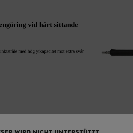
ngöring vid hårt sittande
unktstråle med hög ytkapacitet mot extra svår
SER WIRD NICHT UNTERSTÜTZT