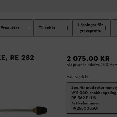
Lösningar för
Produkter
Tillbehör
yrkesproffs
, RE 282
2 075,00 KR
Alla priser är inklusive 25 % mom
Välj produkt
Spolrör med rotormunst
W11 060, snabbkoppling t
RE 362 PLUS
Artikelnummer
49255008301