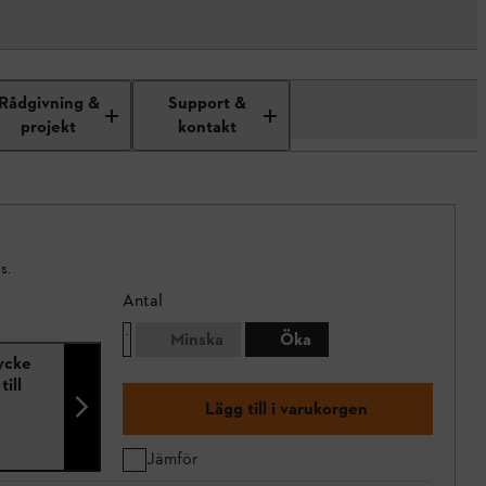
Rådgivning &
Support &
projekt
kontakt
s.
Antal
Minska
Öka
ycke
ill
Lägg till i varukorgen
Jämför