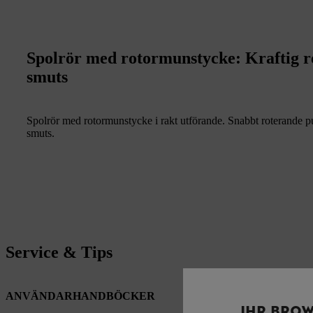
Spolrör med rotormunstycke: Kraftig re
smuts
Spolrör med rotormunstycke i rakt utförande. Snabbt roterande p
smuts.
Service & Tips
ANVÄNDARHANDBÖCKER
IHR BROW