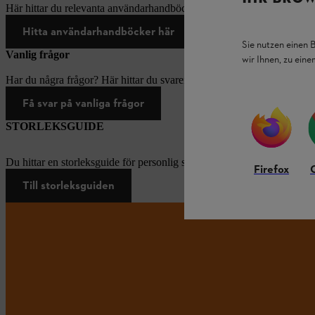
Här hittar du relevanta användarhandböcker för produkter från STIH
Hitta användarhandböcker här
Sie nutzen einen 
Vanlig frågor
wir Ihnen, zu ein
Har du några frågor? Här hittar du svaren på de vanligaste frågorna.
Få svar på vanliga frågor
STORLEKSGUIDE
Du hittar en storleksguide för personlig skyddsutrustning här.
Firefox
Till storleksguiden