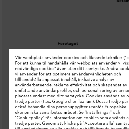
Betaln
Företaget
Vår webbplats använder cookies och liknande tekniker ("c
Om oss
För att kunna tillhandahålla vår webbplats använder vi viss
STIHL Integrity Line
nödvändiga cookies" även utan ditt samtycke. Andra coo
vi använder för att optimera användarvänligheten och
STIHL varumärkesbutik
tillhandahålla anpassat innehåll, inklusive analys av
användarbeteende, reklams effektivitet och skapandet av
Tillgänglighetsredogörelse
omfattande användarprofiler, och personalisering av anno
placeras endast med ditt samtycke. Cookies används av o
tredje parter (t.ex. Google eller Tealium). Dessa tredje par
också behandla dina personuppgifter utanför Europeiska
ekonomiska samarbetsområdet. Se "Inställningar" och
"Cookiepolicy" för information om cookies som används a
tredje parter. Genom att klicka på "Acceptera alla" samty