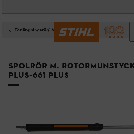
Förlängningsrör/ Adaptrar
Spolrör m. rotormunstycke
PLUS–661 PLUS