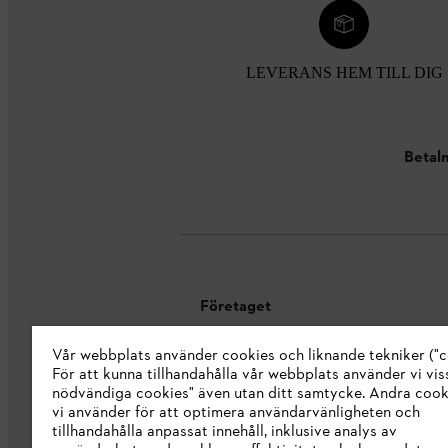
LEVERANS HEM TILL DIG
Betaln
Företaget
Vår webbplats använder cookies och liknande tekniker ("c
Om oss
För att kunna tillhandahålla vår webbplats använder vi viss
STIHL Integrity Line
nödvändiga cookies" även utan ditt samtycke. Andra coo
vi använder för att optimera användarvänligheten och
STIHL varumärkesbutik
tillhandahålla anpassat innehåll, inklusive analys av