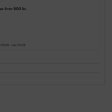
gar över 500 kr.
 09/08
-
mån 10/08