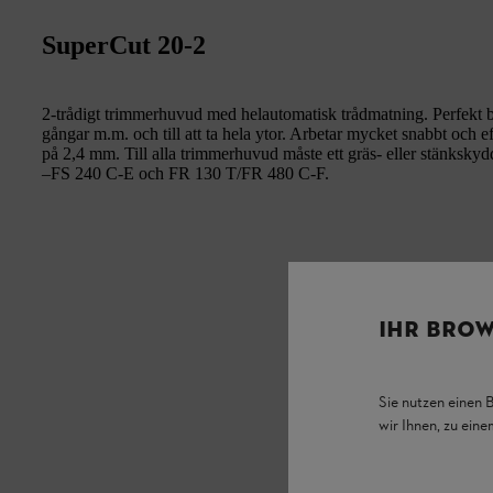
SuperCut 20-2
2-trådigt trimmerhuvud med helautomatisk trådmatning. Perfekt båd
gångar m.m. och till att ta hela ytor. Arbetar mycket snabbt och 
på 2,4 mm. Till alla trimmerhuvud måste ett gräs- eller stänksky
–FS 240 C-E och FR 130 T/FR 480 C-F.
IHR BROW
Sie nutzen einen 
wir Ihnen, zu ein