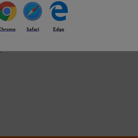
Chrome
Safari
Edge
L.