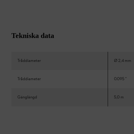
Tekniska data
Tråddiameter
Ø 2,4 mm
Tråddiameter
0.095 "
Gänglängd
5,0 m