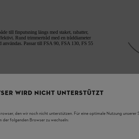
e till finputsning längs med staket, rabatter,
effektivt. Rund trimmertråd med en tråddiameter
dd användas. Passar till FSA 90, FSA 130, FS 55
SER WIRD NICHT UNTERSTÜTZT
Browser, den wir noch nicht unterstützen. Für eine optimale Nutzung unserer
em der folgenden Browser zu wechseln: