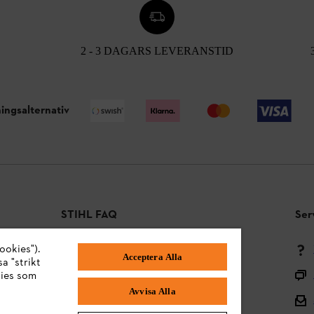
2 - 3 DAGARS LEVERANSTID
ingsalternativ
STIHL FAQ
Ser
ookies").
Betalningsmetoder
Acceptera Alla
a "strikt
Frakt och leverans
kies som
Avvisa Alla
Tillbaka till mitten