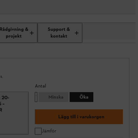
Rådgivning &
Support &
projekt
kontakt
s.
Antal
Minska
Öka
 20-
5 –
R
Lägg till i varukorgen
Jämför