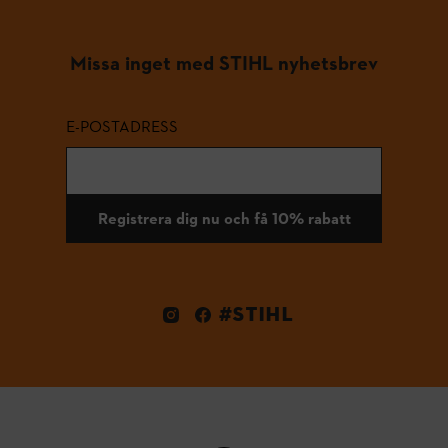
Missa inget med STIHL nyhetsbrev
E-POSTADRESS
Registrera dig nu och få 10% rabatt
#STIHL