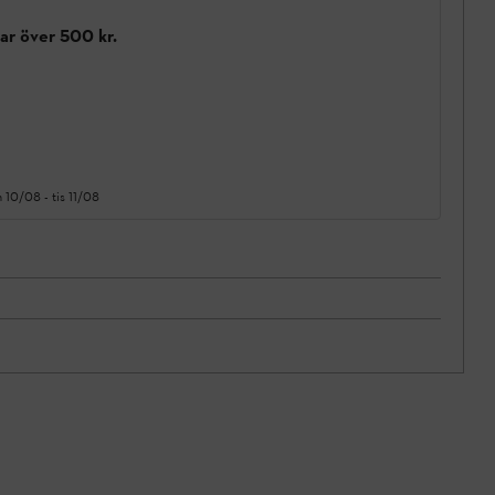
gar över 500 kr.
 10/08
-
tis 11/08