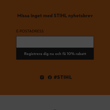
Missa inget med STIHL nyhetsbrev
E-POSTADRESS
Registrera dig nu och få 10% rabatt
#STIHL