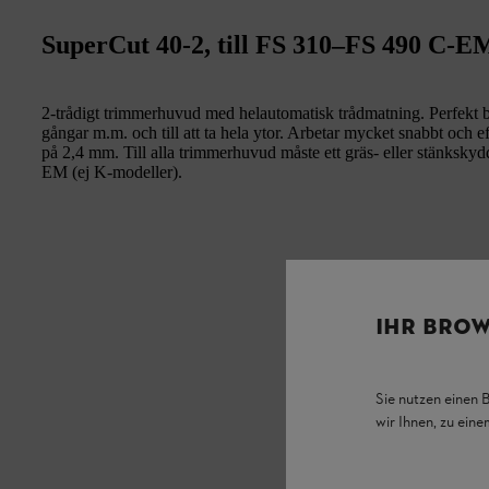
SuperCut 40-2, till FS 310–FS 490 C-E
2-trådigt trimmerhuvud med helautomatisk trådmatning. Perfekt båd
gångar m.m. och till att ta hela ytor. Arbetar mycket snabbt och 
på 2,4 mm. Till alla trimmerhuvud måste ett gräs- eller stänkskyd
EM (ej K-modeller).
IHR BROW
Sie nutzen einen 
wir Ihnen, zu ein