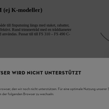
M (ej K-modeller)
e till finputsning längs med staket, rabatter,
effektivt. Rund trimmertråd med en tråddiameter
d användas. Passar till till FS 310 – FS 490 C-
SER WIRD NICHT UNTERSTÜTZT
Browser, den wir noch nicht unterstützen. Für eine optimale Nutzung unserer
em der folgenden Browser zu wechseln: