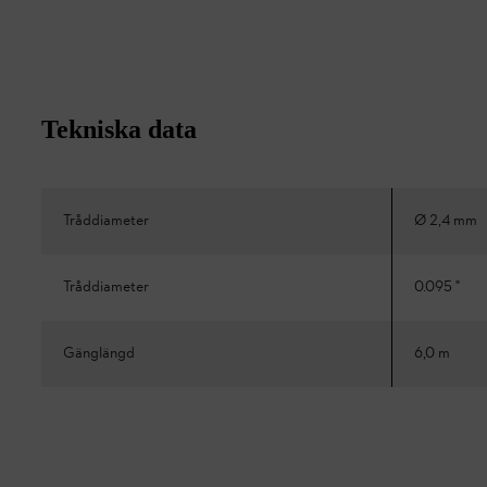
Tekniska data
Tråddiameter
Ø 2,4 mm
Tråddiameter
0.095 "
Gänglängd
6,0 m