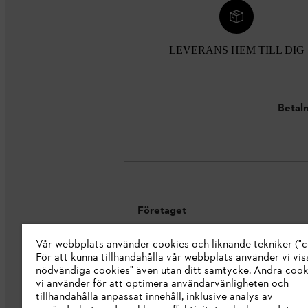
LEVERANS HEM TILL DIG
Betaln
Företaget
Vår webbplats använder cookies och liknande tekniker ("c
Om oss
För att kunna tillhandahålla vår webbplats använder vi viss
STIHL Integrity Line
nödvändiga cookies" även utan ditt samtycke. Andra coo
vi använder för att optimera användarvänligheten och
STIHL varumärkesbutik
tillhandahålla anpassat innehåll, inklusive analys av