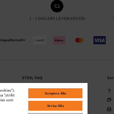
2 - 3 DAGARS LEVERANSTID
ingsalternativ
STIHL FAQ
Ser
ookies").
Betalningsmetoder
Acceptera Alla
a "strikt
Frakt och leverans
kies som
Avvisa Alla
Tillbaka till mitten