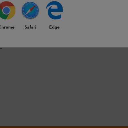
Chrome
Safari
Edge
L.