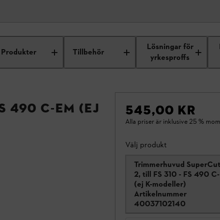
Lösningar för
Produkter
Tillbehör
yrkesproffs
S 490 C-EM (ej
545,00 KR
Alla priser är inklusive 25 % mom
Välj produkt
Trimmerhuvud SuperCut
2, till FS 310 - FS 490 
(ej K-modeller)
Artikelnummer
40037102140