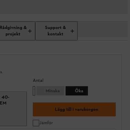
Rådgivning &
Support &
projekt
kontakt
s.
Antal
Minska
Öka
 40-
C-EM
Lägg till i varukorgen
Jämför