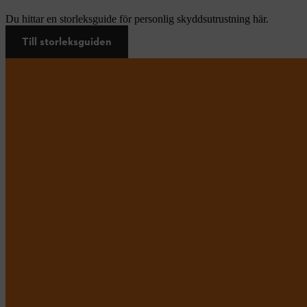
Du hittar en storleksguide för personlig skyddsutrustning här.
Till storleksguiden