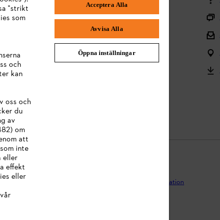
Acceptera Alla
a "strikt
Frakt och leverans
kies som
Avvisa Alla
Tillbaka till mitten
Reklamationer och garanti
Öppna inställningar
nserna
ss och
Frågor om sortimentet
ter kan
Användarmanualer
v oss och
Batterier och elektrisk utrustning
cker du
ng av
:482) om
Genom att
 som inte
 eller
a effekt
es eller
egritetspolicy
Impressum
Cookies
Juridisk information
vår