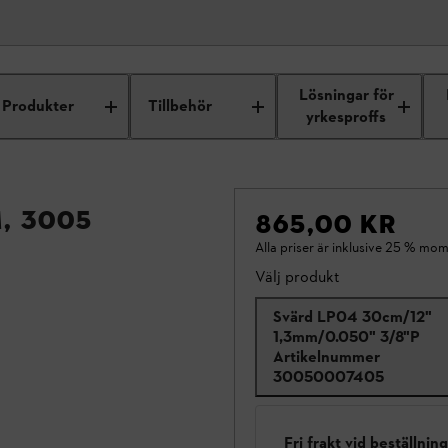
Lösningar för
Produkter
Tillbehör
yrkesproffs
m, 3005
865,00 KR
Alla priser är inklusive 25 % mom
Välj produkt
Svärd LP04 30cm/12"
1,3mm/0.050" 3/8"P
Artikelnummer
30050007405
Fri frakt vid beställnin