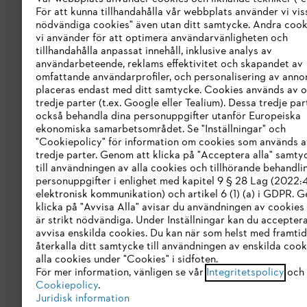
För att kunna tillhandahålla vår webbplats använder vi viss
STIHL Integrity Line
nödvändiga cookies" även utan ditt samtycke. Andra coo
vi använder för att optimera användarvänligheten och
STIHL varumärkesbutik
tillhandahålla anpassat innehåll, inklusive analys av
användarbeteende, reklams effektivitet och skapandet av
Tillgänglighetsredogörelse
omfattande användarprofiler, och personalisering av anno
placeras endast med ditt samtycke. Cookies används av o
tredje parter (t.ex. Google eller Tealium). Dessa tredje par
också behandla dina personuppgifter utanför Europeiska
ekonomiska samarbetsområdet. Se "Inställningar" och
"Cookiepolicy" för information om cookies som används a
tredje parter. Genom att klicka på "Acceptera alla" samty
till användningen av alla cookies och tillhörande behandli
personuppgifter i enlighet med kapitel 9 § 28 Lag (2022
elektronisk kommunikation) och artikel 6 (1) (a) i GDPR. 
klicka på "Avvisa Alla" avisar du användningen av cookies
är strikt nödvändiga. Under Inställningar kan du acceptera
avvisa enskilda cookies. Du kan när som helst med framtid
återkalla ditt samtycke till användningen av enskilda cooki
Allmänna villkor och bestämmelser
Int
alla cookies under "Cookies" i sidfoten.
För mer information, vänligen se vår
Integritetspolicy
och 
Cookiepolicy
.
Juridisk information