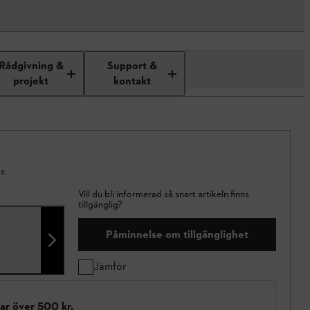
Rådgivning &
Support &
projekt
kontakt
s.
Vill du bli informerad så snart artikeln finns
tillgänglig?
Påminnelse om tillgänglighet
Jämför
gar över 500 kr.