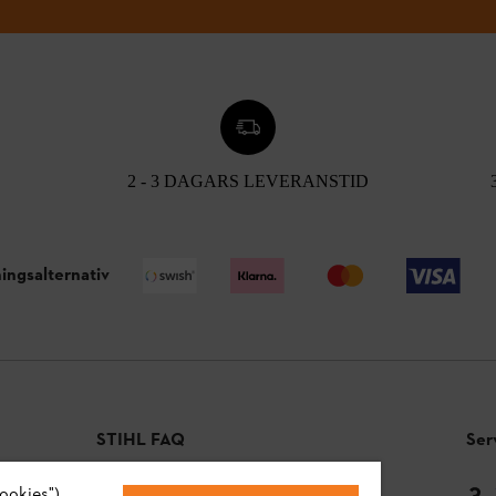
2 - 3 DAGARS LEVERANSTID
ingsalternativ
STIHL FAQ
Ser
ookies").
Betalningsmetoder