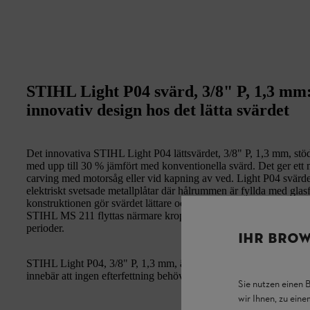
STIHL Light P04 svärd, 3/8" P, 1,3 mm:
innovativ design hos det lätta svärdet
Det innovativa STIHL Light P04 lättsvärdet, 3/8" P, 1,3 mm, stödj
med upp till 30 % jämfört med konventionella svärd. Det ger ett me
carving med motorsåg eller vid kapning av ved. Light P04 svärdet, 
elektriskt svetsade metallplåtar där hålrummen är fyllda med glas
konstruktionen gör svärdet lättare och ger bättre balans på mot
STIHL MS 211 flyttas närmare kroppen, vilket avlastar ryggen och
perioder.
IHR BROW
STIHL Light P04, 3/8" P, 1,3 mm, är underhållsfritt. De slutna lag
innebär att ingen efterfettning behövs.
Sie nutzen einen 
wir Ihnen, zu ein