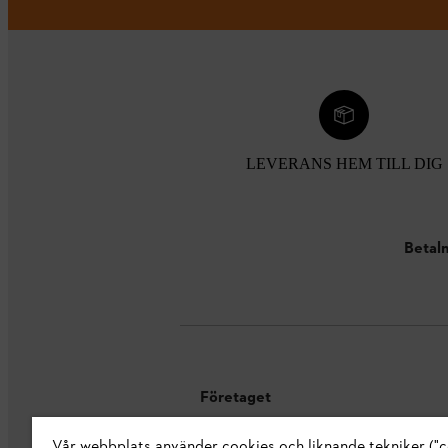
LEVERANS HEM TILL DIG
Betaln
Företaget
Vår webbplats använder cookies och liknande tekniker ("c
Om oss