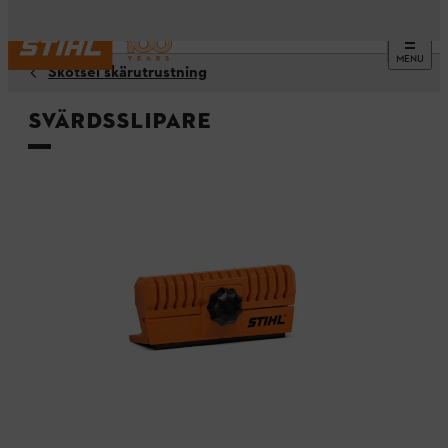
MENU
Skötsel skärutrustning
Svärdsslipare