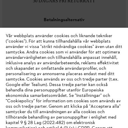
30 DAGARS FRI RETURRÄTT
Betalningsalternativ
Vår webbplats använder cookies och liknande tekniker
("cookies"). För att kunna tillhandahålla vår webbplats
använder vi vissa "strikt nödvändiga cookies" även utan ditt
samtycke. Andra cookies som vi använder för att optimera
användarvänligheten och tillhandahålla anpassat innehåll,
inklusive analys av användarbeteende, reklams effektivitet
Företaget
och skapandet av omfattande användarprofiler, och
personalisering av annonserna placeras endast med ditt
samtycke. Cookies används av oss och tredje parter (t.ex.
Google eller Tealium). Dessa tredje parter kan också
STIHL FAQ
behandla dina personuppgifter utanför Europeiska
ekonomiska samarbetsområdet. Se "Inställningar" och
"Cookiepolicy" för information om cookies som används av
oss och tredje parter. Genom att klicka på "Acceptera alla"
samtycker du till användningen av alla cookies och
Service
tillhörande behandling av personuppgifter i enlighet med
IHR BROWSER WIRD NICHT
kapitel 9 § 28 Lag (2022:482) om elektronisk