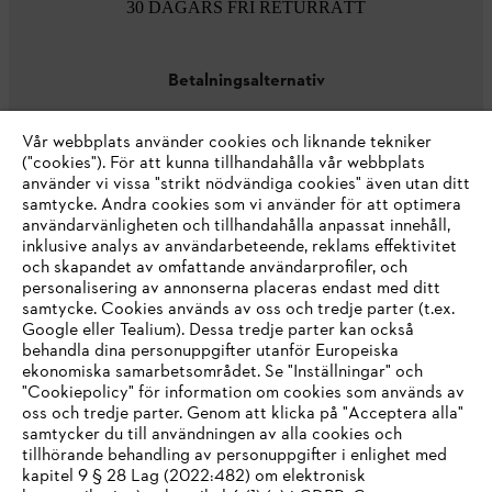
30 DAGARS FRI RETURRÄTT
Betalningsalternativ
Vår webbplats använder cookies och liknande tekniker
("cookies"). För att kunna tillhandahålla vår webbplats
använder vi vissa "strikt nödvändiga cookies" även utan ditt
samtycke. Andra cookies som vi använder för att optimera
användarvänligheten och tillhandahålla anpassat innehåll,
inklusive analys av användarbeteende, reklams effektivitet
Företaget
och skapandet av omfattande användarprofiler, och
personalisering av annonserna placeras endast med ditt
samtycke. Cookies används av oss och tredje parter (t.ex.
Google eller Tealium). Dessa tredje parter kan också
STIHL FAQ
behandla dina personuppgifter utanför Europeiska
ekonomiska samarbetsområdet. Se "Inställningar" och
"Cookiepolicy" för information om cookies som används av
oss och tredje parter. Genom att klicka på "Acceptera alla"
samtycker du till användningen av alla cookies och
Service
tillhörande behandling av personuppgifter i enlighet med
IHR BROWSER WIRD NICHT
kapitel 9 § 28 Lag (2022:482) om elektronisk