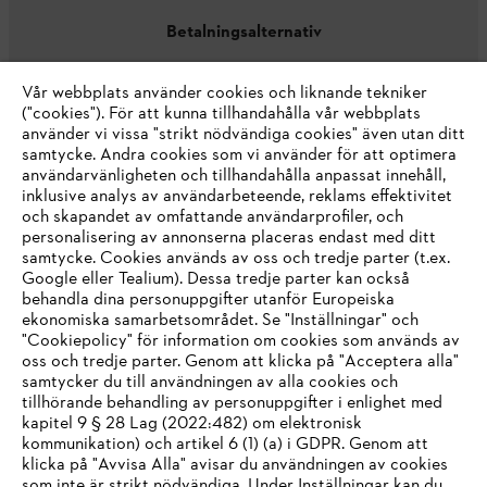
Betalningsalternativ
Vår webbplats använder cookies och liknande tekniker
("cookies"). För att kunna tillhandahålla vår webbplats
använder vi vissa "strikt nödvändiga cookies" även utan ditt
samtycke. Andra cookies som vi använder för att optimera
användarvänligheten och tillhandahålla anpassat innehåll,
inklusive analys av användarbeteende, reklams effektivitet
Företaget
och skapandet av omfattande användarprofiler, och
personalisering av annonserna placeras endast med ditt
samtycke. Cookies används av oss och tredje parter (t.ex.
Google eller Tealium). Dessa tredje parter kan också
STIHL FAQ
behandla dina personuppgifter utanför Europeiska
ekonomiska samarbetsområdet. Se "Inställningar" och
"Cookiepolicy" för information om cookies som används av
oss och tredje parter. Genom att klicka på "Acceptera alla"
samtycker du till användningen av alla cookies och
Service
tillhörande behandling av personuppgifter i enlighet med
IHR BROWSER WIRD NICHT
kapitel 9 § 28 Lag (2022:482) om elektronisk
kommunikation) och artikel 6 (1) (a) i GDPR. Genom att
UNTERSTÜTZT
klicka på "Avvisa Alla" avisar du användningen av cookies
som inte är strikt nödvändiga. Under Inställningar kan du