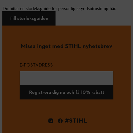
Du hittar en storleksguide för personlig skyddsutrustning här.
Till storleksguiden
Missa inget med STIHL nyhetsbrev
E-POSTADRESS
Registrera dig nu och få 10% rabatt
#STIHL