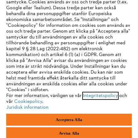
samtycke. Cookies används av oss och tredje parter (t.ex.
Google eller Tealium). Dessa tredje parter kan också
STIHL FAQ
behandla dina personuppgifter utanför Europeiska
ekonomiska samarbetsområdet. Se "Inställningar" och
"Cookiepolicy" för information om cookies som används av
oss och tredje parter. Genom att klicka på "Acceptera alla"
samtycker du till användningen av alla cookies och
Service
tillhörande behandling av personuppgifter i enlighet med
IHR BROWSER WIRD NICHT
kapitel 9 § 28 Lag (2022:482) om elektronisk
kommunikation) och artikel 6 (1) (a) i GDPR. Genom att
UNTERSTÜTZT
klicka på "Avvisa Alla" avisar du användningen av cookies
som inte är strikt nödvändiga. Under Inställningar kan du
acceptera eller avvisa enskilda cookies. Du kan när som
Allmänna villkor och bestämmelser
Sie nutzen einen Browser, den wir noch nicht unterstützen. Für
helst med framtida effekt återkalla ditt samtycke till
eine optimale Nutzung unserer Seite empfehlen wir Ihnen, zu
användningen av enskilda cookies eller alla cookies under
Integritetspolicy
Impressum
Cookies
"Cookies" i sidfoten.
einem der folgenden Browser zu wechseln:
För mer information, vänligen se vår
Integritetspolicy
och
Juridisk information
vår
Cookiepolicy
.
Juridisk information
Firefox
Chrome
Acceptera Alla
Andreas Stihl Norden AB
Box 3062
Safari
Edge
443 03 Stenkullen
Avvisa Alla