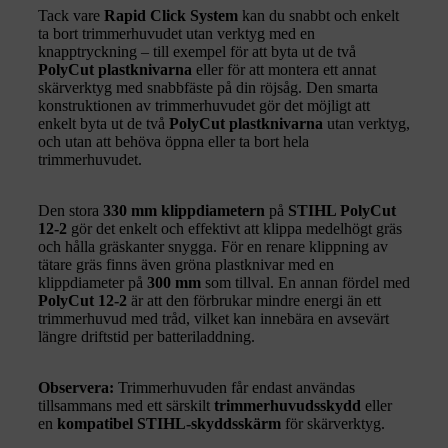
Tack vare
Rapid Click System
kan du snabbt och enkelt
ta bort trimmerhuvudet utan verktyg med en
knapptryckning – till exempel för att byta ut de två
PolyCut plastknivarna
eller för att montera ett annat
skärverktyg med snabbfäste på din röjsåg. Den smarta
konstruktionen av trimmerhuvudet gör det möjligt att
enkelt byta ut de två
PolyCut plastknivarna
utan verktyg,
och utan att behöva öppna eller ta bort hela
trimmerhuvudet.
Den stora
330 mm klippdiametern
på
STIHL PolyCut
12-2
gör det enkelt och effektivt att klippa medelhögt gräs
och hålla gräskanter snygga. För en renare klippning av
tätare gräs finns även gröna plastknivar med en
klippdiameter på
300 mm
som tillval. En annan fördel med
PolyCut 12-2
är att den förbrukar mindre energi än ett
trimmerhuvud med tråd, vilket kan innebära en avsevärt
längre driftstid per batteriladdning.
Observera:
Trimmerhuvuden får endast användas
tillsammans med ett särskilt
trimmerhuvudsskydd
eller
en
kompatibel STIHL-skyddsskärm
för skärverktyg.