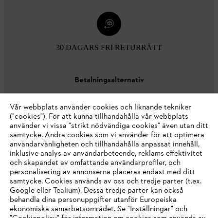
30 DAGARS FRI RETURRÄTT
Betalningsalternativ
Vår webbplats använder cookies och liknande tekniker
("cookies"). För att kunna tillhandahålla vår webbplats
använder vi vissa "strikt nödvändiga cookies" även utan ditt
samtycke. Andra cookies som vi använder för att optimera
användarvänligheten och tillhandahålla anpassat innehåll,
inklusive analys av användarbeteende, reklams effektivitet
Företaget
och skapandet av omfattande användarprofiler, och
personalisering av annonserna placeras endast med ditt
samtycke. Cookies används av oss och tredje parter (t.ex.
Google eller Tealium). Dessa tredje parter kan också
STIHL FAQ
behandla dina personuppgifter utanför Europeiska
ekonomiska samarbetsområdet. Se "Inställningar" och