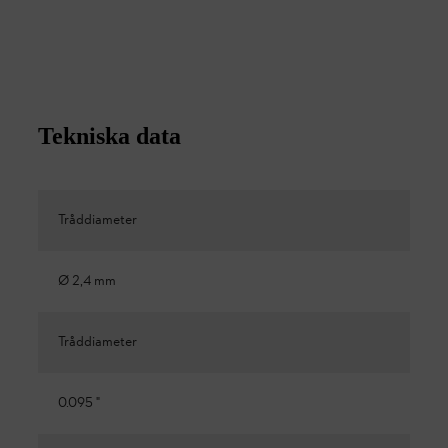
Tekniska data
Tråddiameter
Ø 2,4 mm
Tråddiameter
0.095 "