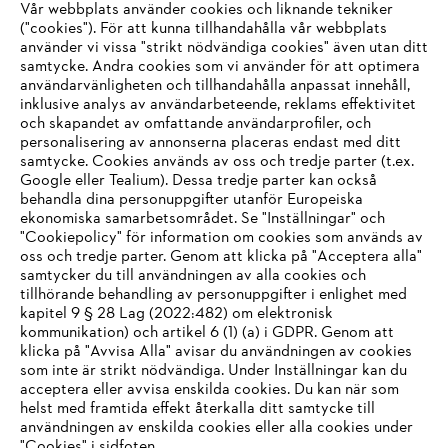
Vår webbplats använder cookies och liknande tekniker
("cookies"). För att kunna tillhandahålla vår webbplats
använder vi vissa "strikt nödvändiga cookies" även utan ditt
samtycke. Andra cookies som vi använder för att optimera
användarvänligheten och tillhandahålla anpassat innehåll,
inklusive analys av användarbeteende, reklams effektivitet
Företaget
och skapandet av omfattande användarprofiler, och
personalisering av annonserna placeras endast med ditt
samtycke. Cookies används av oss och tredje parter (t.ex.
Google eller Tealium). Dessa tredje parter kan också
STIHL FAQ
behandla dina personuppgifter utanför Europeiska
ekonomiska samarbetsområdet. Se "Inställningar" och
"Cookiepolicy" för information om cookies som används av
oss och tredje parter. Genom att klicka på "Acceptera alla"
samtycker du till användningen av alla cookies och
Service
tillhörande behandling av personuppgifter i enlighet med
IHR BROWSER WIRD NICHT
kapitel 9 § 28 Lag (2022:482) om elektronisk
kommunikation) och artikel 6 (1) (a) i GDPR. Genom att
UNTERSTÜTZT
klicka på "Avvisa Alla" avisar du användningen av cookies
som inte är strikt nödvändiga. Under Inställningar kan du
acceptera eller avvisa enskilda cookies. Du kan när som
Allmänna villkor och bestämmelser
Sie nutzen einen Browser, den wir noch nicht unterstützen. Für
helst med framtida effekt återkalla ditt samtycke till
eine optimale Nutzung unserer Seite empfehlen wir Ihnen, zu
användningen av enskilda cookies eller alla cookies under
Integritetspolicy
Impressum
Cookies
"Cookies" i sidfoten.
einem der folgenden Browser zu wechseln: