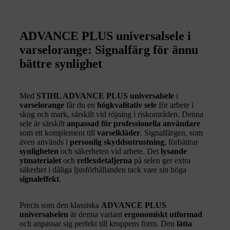
ADVANCE PLUS universalsele i
varselorange: Signalfärg för ännu
bättre synlighet
Med
STIHL ADVANCE PLUS universalsele
i
varselorange
får du en
högkvalitativ sele
för arbete i
skog och mark, särskilt vid röjning i riskområden. Denna
sele är särskilt
anpassad för professionella användare
som ett komplement till
varselkläder
. Signalfärgen, som
även används i
personlig skyddsutrustning
, förbättrar
synligheten
och säkerheten vid arbete. Det
lysande
ytmaterialet
och
reflexdetaljerna
på selen ger extra
säkerhet i dåliga ljusförhållanden tack vare sin höga
signaleffekt
.
Precis som den klassiska
ADVANCE PLUS
universalselen
är denna variant
ergonomiskt utformad
och anpassar sig perfekt till kroppens form. Den
lätta