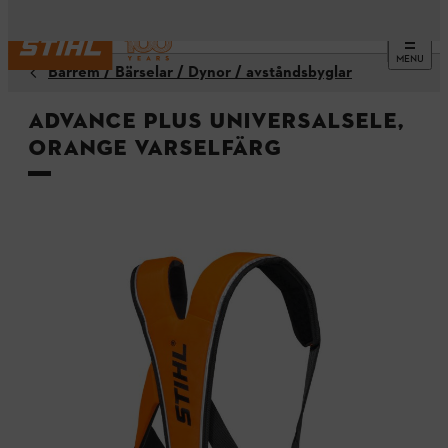
MENU
Bärrem / Bärselar / Dynor / avståndsbyglar
ADVANCE PLUS universalsele,
orange varselfärg