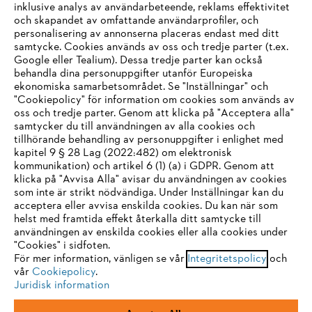
inklusive analys av användarbeteende, reklams effektivitet
Företaget
och skapandet av omfattande användarprofiler, och
personalisering av annonserna placeras endast med ditt
samtycke. Cookies används av oss och tredje parter (t.ex.
Google eller Tealium). Dessa tredje parter kan också
STIHL FAQ
behandla dina personuppgifter utanför Europeiska
ekonomiska samarbetsområdet. Se "Inställningar" och
"Cookiepolicy" för information om cookies som används av
oss och tredje parter. Genom att klicka på "Acceptera alla"
samtycker du till användningen av alla cookies och
Service
tillhörande behandling av personuppgifter i enlighet med
IHR BROWSER WIRD NICHT
kapitel 9 § 28 Lag (2022:482) om elektronisk
kommunikation) och artikel 6 (1) (a) i GDPR. Genom att
UNTERSTÜTZT
klicka på "Avvisa Alla" avisar du användningen av cookies
som inte är strikt nödvändiga. Under Inställningar kan du
acceptera eller avvisa enskilda cookies. Du kan när som
Allmänna villkor och bestämmelser
Sie nutzen einen Browser, den wir noch nicht unterstützen. Für
helst med framtida effekt återkalla ditt samtycke till
eine optimale Nutzung unserer Seite empfehlen wir Ihnen, zu
användningen av enskilda cookies eller alla cookies under
Integritetspolicy
Impressum
Cookies
"Cookies" i sidfoten.
einem der folgenden Browser zu wechseln:
För mer information, vänligen se vår
Integritetspolicy
och
Juridisk information
vår
Cookiepolicy
.
Juridisk information
Firefox
Chrome