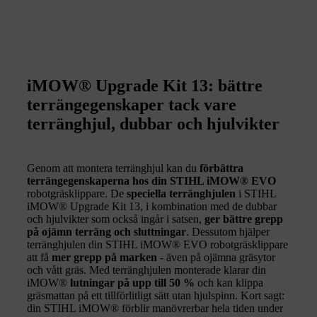
iMOW® Upgrade Kit 13: bättre
terrängegenskaper tack vare
terränghjul, dubbar och hjulvikter
Genom att montera terränghjul kan du
förbättra
terrängegenskaperna hos din STIHL iMOW® EVO
robotgräsklippare. De
speciella terränghjulen
i STIHL
iMOW® Upgrade Kit 13, i kombination med de dubbar
och hjulvikter som också ingår i satsen,
ger bättre grepp
på ojämn terräng och sluttningar
. Dessutom hjälper
terränghjulen din STIHL iMOW® EVO robotgräsklippare
att få
mer grepp på marken
- även på ojämna gräsytor
och vått gräs. Med terränghjulen monterade klarar din
iMOW®
lutningar på upp till 50 %
och kan klippa
gräsmattan på ett tillförlitligt sätt utan hjulspinn. Kort sagt:
din STIHL iMOW® förblir manövrerbar hela tiden under