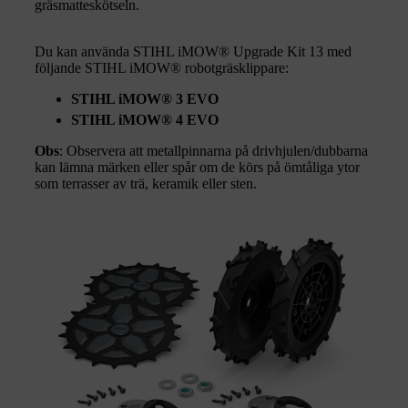
gräsmatteskötseln.
Du kan använda STIHL iMOW® Upgrade Kit 13 med
följande STIHL iMOW® robotgräsklippare:
STIHL iMOW® 3 EVO
STIHL iMOW® 4 EVO
Obs
: Observera att metallpinnarna på drivhjulen/dubbarna
kan lämna märken eller spår om de körs på ömtåliga ytor
som terrasser av trä, keramik eller sten.