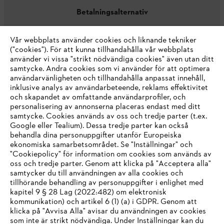
Betalningsalternativ
Vår webbplats använder cookies och liknande tekniker
("cookies"). För att kunna tillhandahålla vår webbplats
använder vi vissa "strikt nödvändiga cookies" även utan ditt
samtycke. Andra cookies som vi använder för att optimera
användarvänligheten och tillhandahålla anpassat innehåll,
inklusive analys av användarbeteende, reklams effektivitet
Företaget
och skapandet av omfattande användarprofiler, och
personalisering av annonserna placeras endast med ditt
samtycke. Cookies används av oss och tredje parter (t.ex.
Google eller Tealium). Dessa tredje parter kan också
STIHL FAQ
behandla dina personuppgifter utanför Europeiska
ekonomiska samarbetsområdet. Se "Inställningar" och
"Cookiepolicy" för information om cookies som används av
oss och tredje parter. Genom att klicka på "Acceptera alla"
samtycker du till användningen av alla cookies och
Service
tillhörande behandling av personuppgifter i enlighet med
IHR BROWSER WIRD NICHT
kapitel 9 § 28 Lag (2022:482) om elektronisk
kommunikation) och artikel 6 (1) (a) i GDPR. Genom att
UNTERSTÜTZT
klicka på "Avvisa Alla" avisar du användningen av cookies
som inte är strikt nödvändiga. Under Inställningar kan du