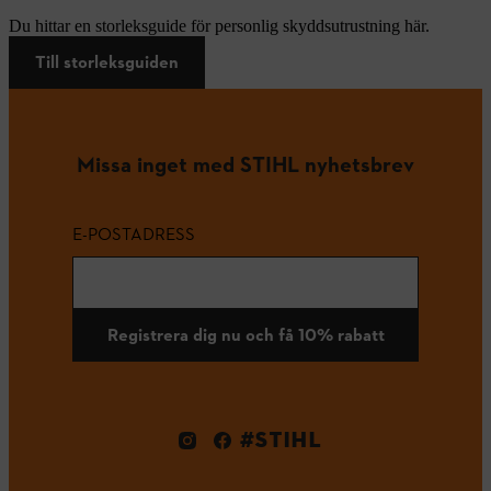
Du hittar en storleksguide för personlig skyddsutrustning här.
Till storleksguiden
Missa inget med STIHL nyhetsbrev
E-POSTADRESS
Registrera dig nu och få 10% rabatt
#STIHL