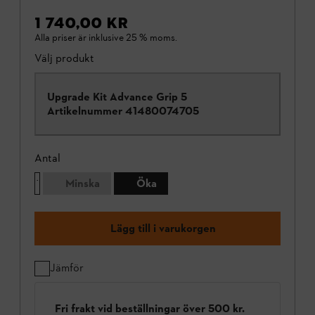
1 740,00 KR
Alla priser är inklusive 25 % moms.
Välj produkt
Upgrade Kit Advance Grip 5
Artikelnummer
41480074705
Antal
Minska
Öka
Lägg till i varukorgen
Jämför
Fri frakt vid beställningar över 500 kr.