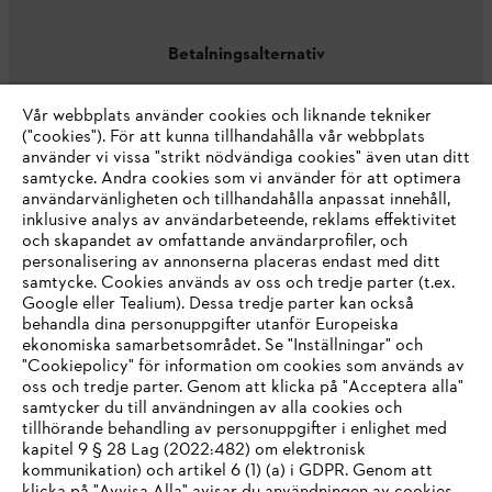
Betalningsalternativ
Vår webbplats använder cookies och liknande tekniker
("cookies"). För att kunna tillhandahålla vår webbplats
använder vi vissa "strikt nödvändiga cookies" även utan ditt
samtycke. Andra cookies som vi använder för att optimera
användarvänligheten och tillhandahålla anpassat innehåll,
inklusive analys av användarbeteende, reklams effektivitet
Företaget
och skapandet av omfattande användarprofiler, och
personalisering av annonserna placeras endast med ditt
samtycke. Cookies används av oss och tredje parter (t.ex.
Google eller Tealium). Dessa tredje parter kan också
STIHL FAQ
behandla dina personuppgifter utanför Europeiska
ekonomiska samarbetsområdet. Se "Inställningar" och
"Cookiepolicy" för information om cookies som används av
oss och tredje parter. Genom att klicka på "Acceptera alla"
samtycker du till användningen av alla cookies och
Service
tillhörande behandling av personuppgifter i enlighet med
IHR BROWSER WIRD NICHT
kapitel 9 § 28 Lag (2022:482) om elektronisk
kommunikation) och artikel 6 (1) (a) i GDPR. Genom att
UNTERSTÜTZT