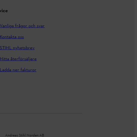
vice
Vanliga frågor och svar
Kontakta oss
STIHL nyhetsbrev
Hitta återförsäljare
Ladda ner fakturor
Andreas Stihl Norden AB