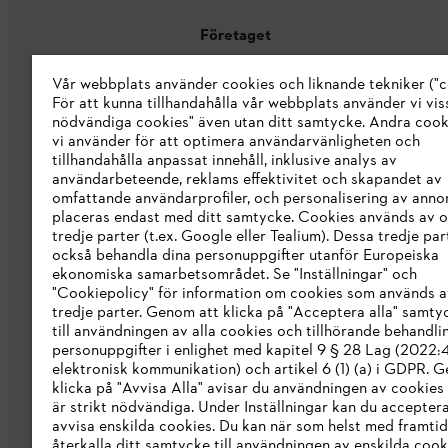
Företaget
Vår webbplats använder cookies och liknande tekniker ("c
Om oss
För att kunna tillhandahålla vår webbplats använder vi viss
STIHL Integrity Line
nödvändiga cookies" även utan ditt samtycke. Andra coo
vi använder för att optimera användarvänligheten och
STIHL varumärkesbutik
tillhandahålla anpassat innehåll, inklusive analys av
användarbeteende, reklams effektivitet och skapandet av
Tillgänglighetsredogörelse
omfattande användarprofiler, och personalisering av anno
placeras endast med ditt samtycke. Cookies används av o
tredje parter (t.ex. Google eller Tealium). Dessa tredje par
också behandla dina personuppgifter utanför Europeiska
ekonomiska samarbetsområdet. Se "Inställningar" och
"Cookiepolicy" för information om cookies som används a
tredje parter. Genom att klicka på "Acceptera alla" samty
till användningen av alla cookies och tillhörande behandli
personuppgifter i enlighet med kapitel 9 § 28 Lag (2022
elektronisk kommunikation) och artikel 6 (1) (a) i GDPR. 
klicka på "Avvisa Alla" avisar du användningen av cookies
är strikt nödvändiga. Under Inställningar kan du acceptera
avvisa enskilda cookies. Du kan när som helst med framtid
återkalla ditt samtycke till användningen av enskilda cooki