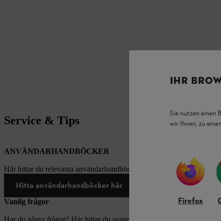
IHR BROW
Sie nutzen einen 
Service & Tips
wir Ihnen, zu ein
ANVÄNDARHANDBÖCKER
Här hittar du relevanta användarhandböcker för produkter från STIH
Hitta användarhandböcker här
Firefox
Vanlig frågor
Har du några frågor? Här hittar du svaren på de vanligaste frågorna.