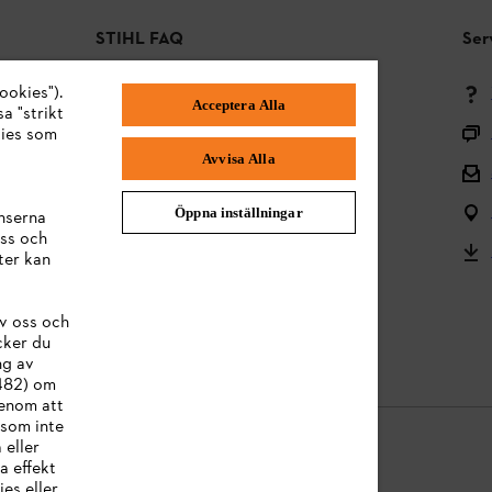
STIHL FAQ
Ser
ookies").
Betalningsmetoder
Acceptera Alla
a "strikt
Frakt och leverans
kies som
Avvisa Alla
Tillbaka till mitten
Reklamationer och garanti
Öppna inställningar
nserna
ss och
Frågor om sortimentet
ter kan
Användarmanualer
v oss och
Batterier och elektrisk utrustning
cker du
ng av
:482) om
Genom att
 som inte
 eller
a effekt
es eller