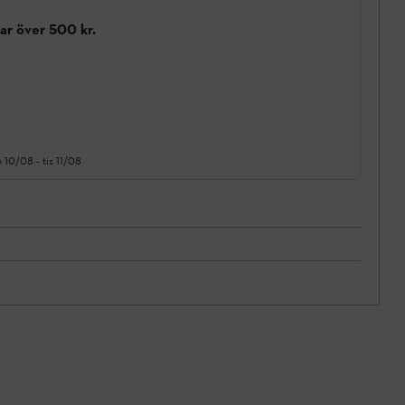
gar över 500 kr.
 10/08
-
tis 11/08