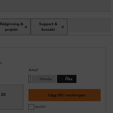
Rådgivning &
Support &
projekt
kontakt
s.
Antal
Minska
Öka
W 20
Lägg till i varukorgen
Jämför