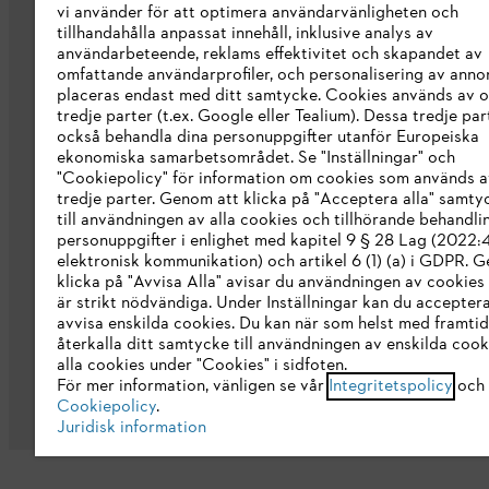
vi använder för att optimera användarvänligheten och
STIHL varumärkesbutik
tillhandahålla anpassat innehåll, inklusive analys av
användarbeteende, reklams effektivitet och skapandet av
Tillgänglighetsredogörelse
omfattande användarprofiler, och personalisering av anno
placeras endast med ditt samtycke. Cookies används av o
tredje parter (t.ex. Google eller Tealium). Dessa tredje par
också behandla dina personuppgifter utanför Europeiska
ekonomiska samarbetsområdet. Se "Inställningar" och
"Cookiepolicy" för information om cookies som används a
tredje parter. Genom att klicka på "Acceptera alla" samty
till användningen av alla cookies och tillhörande behandli
personuppgifter i enlighet med kapitel 9 § 28 Lag (2022
elektronisk kommunikation) och artikel 6 (1) (a) i GDPR. 
klicka på "Avvisa Alla" avisar du användningen av cookies
är strikt nödvändiga. Under Inställningar kan du acceptera
avvisa enskilda cookies. Du kan när som helst med framtid
återkalla ditt samtycke till användningen av enskilda cooki
Allmänna villkor och bestämmelser
Int
alla cookies under "Cookies" i sidfoten.
För mer information, vänligen se vår
Integritetspolicy
och 
Cookiepolicy
.
Juridisk information