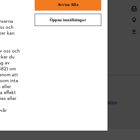
Avvisa Alla
Tillbaka till mitten
Reklamationer och garanti
Öppna inställningar
nserna
ss och
Frågor om sortimentet
ter kan
Användarmanualer
v oss och
Batterier och elektrisk utrustning
cker du
ng av
:482) om
Genom att
 som inte
 eller
a effekt
es eller
egritetspolicy
Impressum
Cookies
Juridisk information
vår