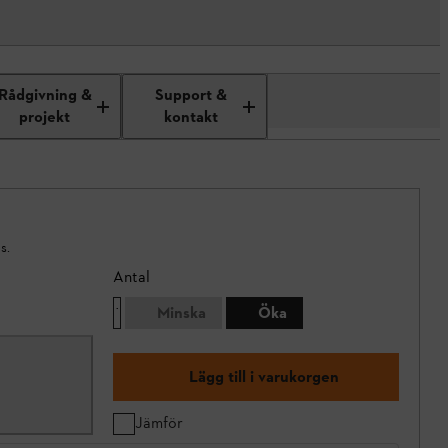
Rådgivning &
Support &
projekt
kontakt
s.
Antal
Minska
Öka
Lägg till i varukorgen
Jämför