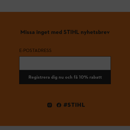
Missa inget med STIHL nyhetsbrev
E-POSTADRESS
Registrera dig nu och få 10% rabatt
#STIHL