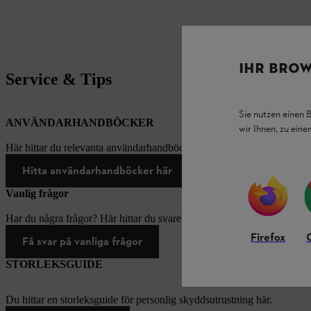
IHR BROW
Service & Tips
Sie nutzen einen 
ANVÄNDARHANDBÖCKER
wir Ihnen, zu ein
Här hittar du relevanta användarhandböcker för produkter från STIH
Hitta användarhandböcker här
Vanlig frågor
Har du några frågor? Här hittar du svaren på de vanligaste frågorna.
Firefox
Få svar på vanliga frågor
STORLEKSGUIDE
Du hittar en storleksguide för personlig skyddsutrustning här.