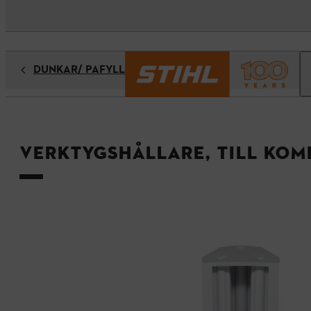
DUNKAR/ PÅFYLLNINGSSYSTEM
Verktygshållare, till komb