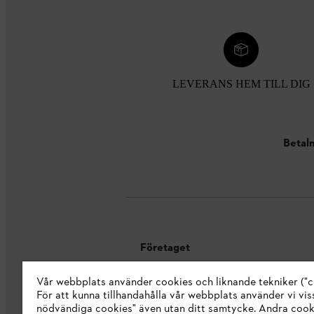
LEVERANS HEM TILL DIG
Betaln
Företaget
Vår webbplats använder cookies och liknande tekniker ("c
Om oss
För att kunna tillhandahålla vår webbplats använder vi viss
STIHL Integrity Line
nödvändiga cookies" även utan ditt samtycke. Andra coo