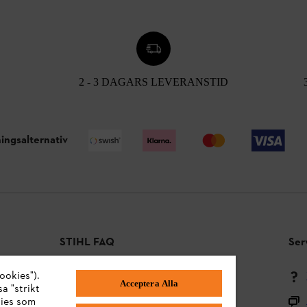
2 - 3 DAGARS LEVERANSTID
ingsalternativ
STIHL FAQ
Ser
ookies").
Betalningsmetoder
Acceptera Alla
a "strikt
Frakt och leverans
kies som