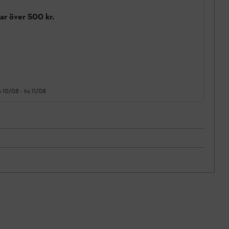
gar över 500 kr.
 10/08
-
tis 11/08