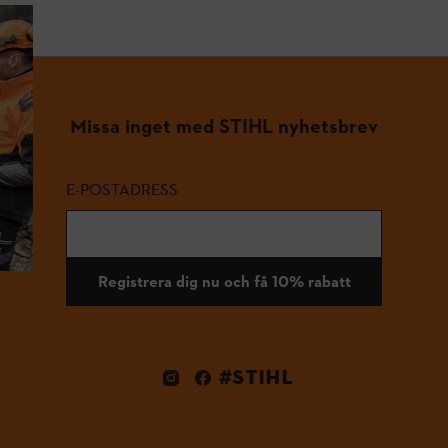
Missa inget med STIHL nyhetsbrev
E-POSTADRESS
Registrera dig nu och få 10% rabatt
#STIHL