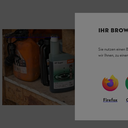
IHR BROW
DRIV- OCH SMÖRJMEDEL
Sie nutzen einen 
wir Ihnen, zu ein
Firefox