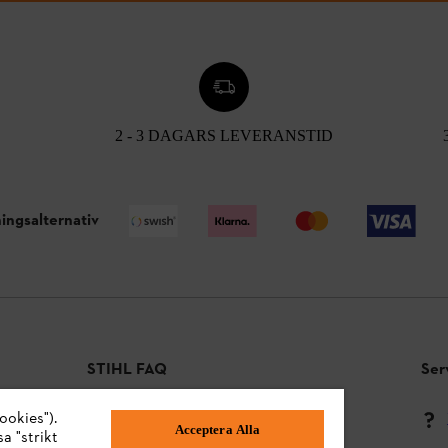
2 - 3 DAGARS LEVERANSTID
ingsalternativ
STIHL FAQ
Ser
ookies").
Betalningsmetoder
Acceptera Alla
a "strikt