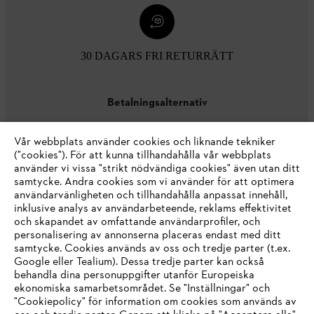
30 DAGARS FRI RETURRÄTT
Betalningsalternativ
Vår webbplats använder cookies och liknande tekniker
("cookies"). För att kunna tillhandahålla vår webbplats
använder vi vissa "strikt nödvändiga cookies" även utan ditt
samtycke. Andra cookies som vi använder för att optimera
användarvänligheten och tillhandahålla anpassat innehåll,
inklusive analys av användarbeteende, reklams effektivitet
Företaget
och skapandet av omfattande användarprofiler, och
personalisering av annonserna placeras endast med ditt
samtycke. Cookies används av oss och tredje parter (t.ex.
Google eller Tealium). Dessa tredje parter kan också
STIHL FAQ
behandla dina personuppgifter utanför Europeiska
ekonomiska samarbetsområdet. Se "Inställningar" och
"Cookiepolicy" för information om cookies som används av