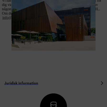
Vi har sammanställt juridisk information som kan vara relevant för
dig vid köp av någon av våra produkter, om du är intresserad av
någon av våra produkter eller i allmänhet i samband med STIHL.
Om du har några frågor, vänligen kontakta oss via e-post på
info@stihl.se
eller skriv till oss via vårt
kontaktformulär
.
Juridisk information