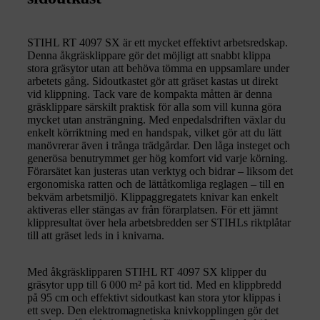
STIHL RT 4097 SX är ett mycket effektivt arbetsredskap.
Denna åkgräsklippare gör det möjligt att snabbt klippa
stora gräsytor utan att behöva tömma en uppsamlare under
arbetets gång. Sidoutkastet gör att gräset kastas ut direkt
vid klippning. Tack vare de kompakta måtten är denna
gräsklippare särskilt praktisk för alla som vill kunna göra
mycket utan ansträngning. Med enpedalsdriften växlar du
enkelt körriktning med en handspak, vilket gör att du lätt
manövrerar även i trånga trädgårdar. Den låga insteget och
generösa benutrymmet ger hög komfort vid varje körning.
Förarsätet kan justeras utan verktyg och bidrar – liksom det
ergonomiska ratten och de lättåtkomliga reglagen – till en
bekväm arbetsmiljö. Klippaggregatets knivar kan enkelt
aktiveras eller stängas av från förarplatsen. För ett jämnt
klippresultat över hela arbetsbredden ser STIHLs riktplåtar
till att gräset leds in i knivarna.
Med åkgräsklipparen STIHL RT 4097 SX klipper du
gräsytor upp till 6 000 m² på kort tid. Med en klippbredd
på 95 cm och effektivt sidoutkast kan stora ytor klippas i
ett svep. Den elektromagnetiska knivkopplingen gör det