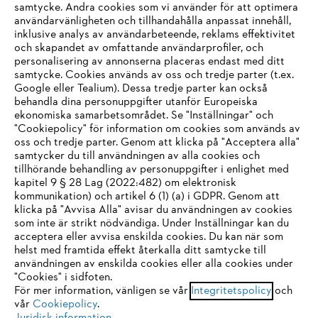
samtycke. Andra cookies som vi använder för att optimera
användarvänligheten och tillhandahålla anpassat innehåll,
inklusive analys av användarbeteende, reklams effektivitet
Företaget
och skapandet av omfattande användarprofiler, och
personalisering av annonserna placeras endast med ditt
samtycke. Cookies används av oss och tredje parter (t.ex.
Google eller Tealium). Dessa tredje parter kan också
STIHL FAQ
behandla dina personuppgifter utanför Europeiska
ekonomiska samarbetsområdet. Se "Inställningar" och
"Cookiepolicy" för information om cookies som används av
oss och tredje parter. Genom att klicka på "Acceptera alla"
samtycker du till användningen av alla cookies och
Service
tillhörande behandling av personuppgifter i enlighet med
IHR BROWSER WIRD NICHT
kapitel 9 § 28 Lag (2022:482) om elektronisk
kommunikation) och artikel 6 (1) (a) i GDPR. Genom att
UNTERSTÜTZT
klicka på "Avvisa Alla" avisar du användningen av cookies
som inte är strikt nödvändiga. Under Inställningar kan du
acceptera eller avvisa enskilda cookies. Du kan när som
Allmänna villkor och bestämmelser
Sie nutzen einen Browser, den wir noch nicht unterstützen. Für
helst med framtida effekt återkalla ditt samtycke till
eine optimale Nutzung unserer Seite empfehlen wir Ihnen, zu
användningen av enskilda cookies eller alla cookies under
Integritetspolicy
Impressum
Cookies
"Cookies" i sidfoten.
einem der folgenden Browser zu wechseln:
För mer information, vänligen se vår
Integritetspolicy
och
vår
Cookiepolicy
.
Juridisk information