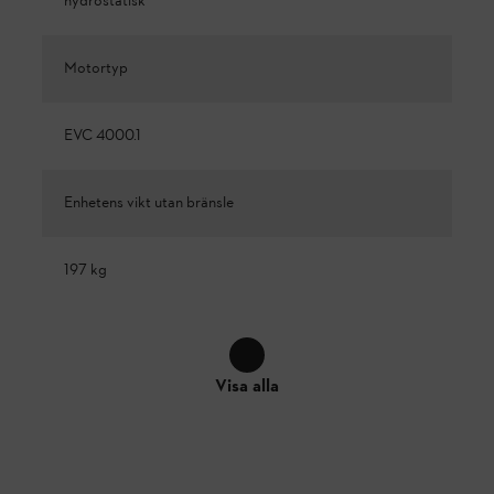
hydrostatisk
Motortyp
EVC 4000.1
Enhetens vikt utan bränsle
197 kg
Visa alla