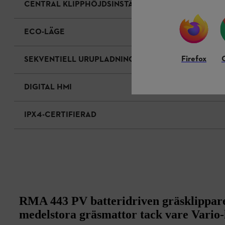
CENTRAL KLIPPHÖJDSINSTÄLLNING
ECO-LÄGE
Firefox
SEKVENTIELL URUPLADNING
DIGITAL HMI
IPX4-CERTIFIERAD
RMA 443 PV batteridriven gräsklippare
medelstora gräsmattor tack vare Vario-