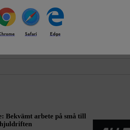
Chrome
Safari
Edge
: Bekvämt arbete på små till
hjuldriften