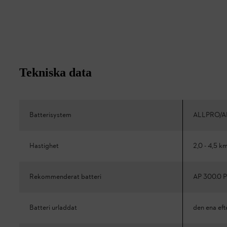
Tekniska data
Batterisystem
ALLPRO/A
Hastighet
2,0 - 4,5 k
Rekommenderat batteri
AP 300.0 P
Batteri urladdat
den ena eft