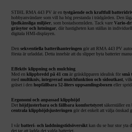
STIHL RMA 443 PV är en
tystgående och kraftfull batteridr
hobbyanvändare som vill ha hög prestanda i trädgården. Den låga
ljudkänsliga miljöer
, som bostadsområden. Tack vare
Vario-dr
gräsytor och lutningar
, där hastigheten kan ställas in individue
digitala HMI-displayen.
Den
sekventiella batterihanteringen
gör att RMA 443 PV automati
första är urladdat. Detta innebär att du slipper byta batterier man
Effektiv klippning och mulching
Med en
klippbredd på 41 cm
är gräsklipparen idealisk för
små 
med
multikniv, integrerad mulchfunktion och sidoutkast
, vil
gräset i den
hopfällbara 52-liters uppsamlingsboxen
eller sprid
Ergonomi och anpassad klipphöjd
Det
höjdjusterbara och fällbara komfortstyret
säkerställer e
centrala klipphöjdsjusteringen
gör det enkelt att välja önskad 
I vår
batteri- och laddningstidsöversikt
kan du se hur stor yta 
det tar att ladda det valda batteriet.