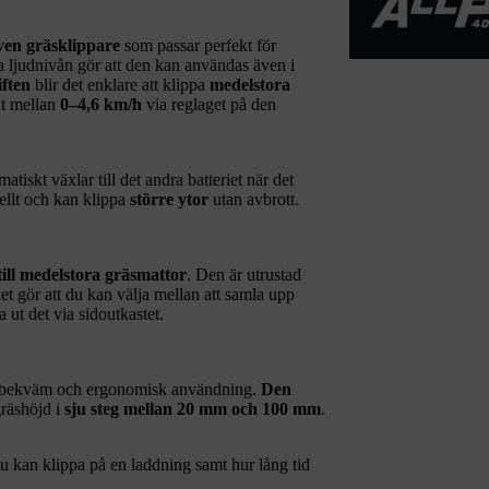
iven gräsklippare
som passar perfekt för
 ljudnivån gör att den kan användas även i
iften
blir det enklare att klippa
medelstora
llt mellan
0–4,6 km/h
via reglaget på den
skt växlar till det andra batteriet när det
uellt och kan klippa
större ytor
utan avbrott.
till medelstora gräsmattor
. Den är utrustad
ket gör att du kan välja mellan att samla upp
a ut det via sidoutkastet.
n bekväm och ergonomisk användning.
Den
gräshöjd i
sju steg mellan 20 mm och 100 mm
.
du kan klippa på en laddning samt hur lång tid