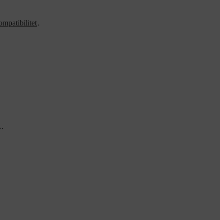
ompatibilitet
.
L.