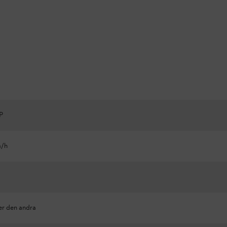
P
m/h
er den andra