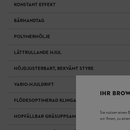
KONSTANT EFFEKT
BÄRHANDTAG
POLYMERHÖLJE
LÄTTRULLANDE HJUL
HÖJDJUSTERBART, BEKVÄMT STYRE
VARIO-HJULDRIFT
IHR BROW
FLÖDESOPTIMERAD KLINGA
Sie nutzen einen 
HOPFÄLLBAR GRÄSUPPSAMLARE
wir Ihnen, zu ein