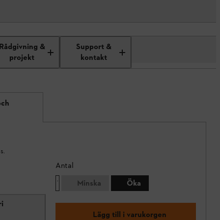
Rådgivning &
Support &
projekt
kontakt
och
s.
Antal
Minska
Öka
Lägg till i varukorgen