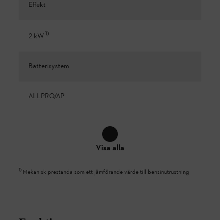
Effekt
1
)
2 kW
Batterisystem
ALLPRO/AP
Visa alla
1
)
Mekanisk prestanda som ett jämförande värde till bensinutrustning