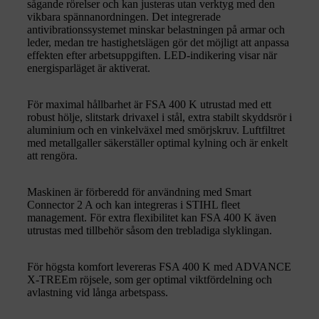
sågande rörelser och kan justeras utan verktyg med den
vikbara spännanordningen. Det integrerade
antivibrationssystemet minskar belastningen på armar och
leder, medan tre hastighetslägen gör det möjligt att anpassa
effekten efter arbetsuppgiften. LED-indikering visar när
energisparläget är aktiverat.
För maximal hållbarhet är FSA 400 K utrustad med ett
robust hölje, slitstark drivaxel i stål, extra stabilt skyddsrör i
aluminium och en vinkelväxel med smörjskruv. Luftfiltret
med metallgaller säkerställer optimal kylning och är enkelt
att rengöra.
Maskinen är förberedd för användning med Smart
Connector 2 A och kan integreras i STIHL fleet
management. För extra flexibilitet kan FSA 400 K även
utrustas med tillbehör såsom den trebladiga slyklingan.
För högsta komfort levereras FSA 400 K med ADVANCE
X-TREEm röjsele, som ger optimal viktfördelning och
avlastning vid långa arbetspass.