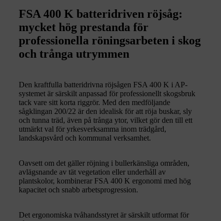
FSA 400 K batteridriven röjsåg:
mycket hög prestanda för
professionella röningsarbeten i skog
och trånga utrymmen
Den kraftfulla batteridrivna röjsågen FSA 400 K i AP-
systemet är särskilt anpassad för professionellt skogsbruk
tack vare sitt korta riggrör. Med den medföljande
sågklingan 200/22 är den idealisk för att röja buskar, sly
och tunna träd, även på trånga ytor, vilket gör den till ett
utmärkt val för yrkesverksamma inom trädgård,
landskapsvård och kommunal verksamhet.
Oavsett om det gäller röjning i bullerkänsliga områden,
avlägsnande av tät vegetation eller underhåll av
plantskolor, kombinerar FSA 400 K ergonomi med hög
kapacitet och snabb arbetsprogression.
Det ergonomiska tvåhandsstyret är särskilt utformat för