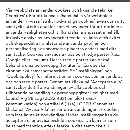
Vår webbplats använder cookies och liknande tekniker
("cookies"). För att kunna tillhandahålla vår webbplats
använder vi vissa "strikt nödvändiga cookies" även utan ditt
samtycke. Andra cookies som vi använder för att optimera
användarvänligheten och tillhandahålla anpassat innehåll,
inklusive analys av användarbeteende, reklams effektivitet
och skapandet av omfattande användarprofiler, och
personalisering av annonserna placeras endast med ditt
samtycke. Cookies används av oss och tredje parter (t.ex.
Google eller Tealium). Dessa tredje parter kan också
behandla dina personuppgifter utanför Europeiska
ekonomiska samarbetsområdet. Se "Inställningar" och
"Cookiepolicy" för information om cookies som används av
oss och tredje parter. Genom att klicka på "Acceptera alla"
samtycker du till användningen av alla cookies och
tillhörande behandling av personuppgifter i enlighet med
IHR BROWSER WIRD NICHT
kapitel 9 § 28 Lag (2022:482) om elektronisk
kommunikation) och artikel 6 (1) (a) i GDPR. Genom att
UNTERSTÜTZT
klicka på "Avvisa Alla" avisar du användningen av cookies
som inte är strikt nödvändiga. Under Inställningar kan du
acceptera eller avvisa enskilda cookies. Du kan när som
Sie nutzen einen Browser, den wir noch nicht unterstützen. Für
helst med framtida effekt återkalla ditt samtycke till