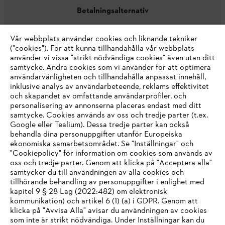
Betalningsalternativ
Vår webbplats använder cookies och liknande tekniker
("cookies"). För att kunna tillhandahålla vår webbplats
använder vi vissa "strikt nödvändiga cookies" även utan ditt
samtycke. Andra cookies som vi använder för att optimera
användarvänligheten och tillhandahålla anpassat innehåll,
inklusive analys av användarbeteende, reklams effektivitet
Företaget
och skapandet av omfattande användarprofiler, och
personalisering av annonserna placeras endast med ditt
samtycke. Cookies används av oss och tredje parter (t.ex.
Google eller Tealium). Dessa tredje parter kan också
STIHL FAQ
behandla dina personuppgifter utanför Europeiska
ekonomiska samarbetsområdet. Se "Inställningar" och
"Cookiepolicy" för information om cookies som används av
oss och tredje parter. Genom att klicka på "Acceptera alla"
samtycker du till användningen av alla cookies och
Service
tillhörande behandling av personuppgifter i enlighet med
IHR BROWSER WIRD NICHT
kapitel 9 § 28 Lag (2022:482) om elektronisk
kommunikation) och artikel 6 (1) (a) i GDPR. Genom att
UNTERSTÜTZT
klicka på "Avvisa Alla" avisar du användningen av cookies
som inte är strikt nödvändiga. Under Inställningar kan du