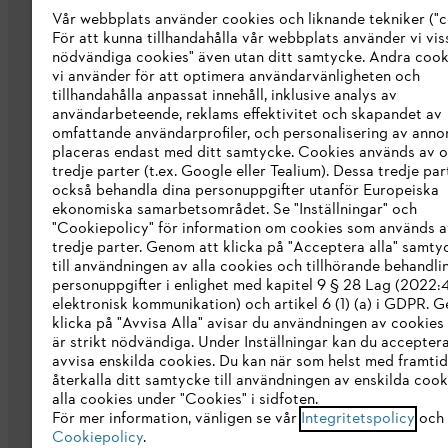
Vår webbplats använder cookies och liknande tekniker ("c
Om oss
För att kunna tillhandahålla vår webbplats använder vi viss
STIHL Integrity Line
nödvändiga cookies" även utan ditt samtycke. Andra coo
vi använder för att optimera användarvänligheten och
STIHL varumärkesbutik
tillhandahålla anpassat innehåll, inklusive analys av
användarbeteende, reklams effektivitet och skapandet av
Tillgänglighetsredogörelse
omfattande användarprofiler, och personalisering av anno
placeras endast med ditt samtycke. Cookies används av o
tredje parter (t.ex. Google eller Tealium). Dessa tredje par
också behandla dina personuppgifter utanför Europeiska
ekonomiska samarbetsområdet. Se "Inställningar" och
"Cookiepolicy" för information om cookies som används a
tredje parter. Genom att klicka på "Acceptera alla" samty
till användningen av alla cookies och tillhörande behandli
personuppgifter i enlighet med kapitel 9 § 28 Lag (2022
elektronisk kommunikation) och artikel 6 (1) (a) i GDPR. 
klicka på "Avvisa Alla" avisar du användningen av cookies
är strikt nödvändiga. Under Inställningar kan du acceptera
avvisa enskilda cookies. Du kan när som helst med framtid
återkalla ditt samtycke till användningen av enskilda cooki
Allmänna villkor och bestämmelser
Int
alla cookies under "Cookies" i sidfoten.
För mer information, vänligen se vår
Integritetspolicy
och 
Cookiepolicy
.