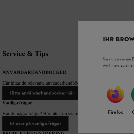
IHR BROW
Service & Tips
Sie nutzen einen 
wir Ihnen, zu ein
ANVÄNDARHANDBÖCKER
Här hittar du relevanta användarhandböcker för produkter från STIH
Hitta användarhandböcker här
Vanliga frågor
Firefox
Har du några frågor? Här hittar du svaren på de vanligaste frågorna.
Få svar på vanliga frågor
PRODUKTREGISTRERING