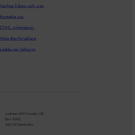
Vanliga frågor och svar
Kontakta oss
STIHL nyhetsbrev
Hitta återförsäljare
Ladda ner fakturor
Andreas Stihl Norden AB
Box 3062
443 03 Stenkullen