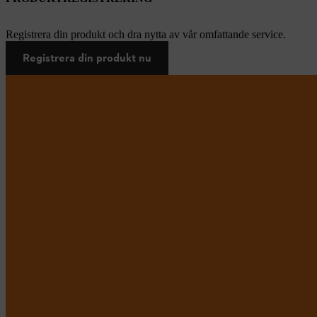
Registrera din produkt och dra nytta av vår omfattande service.
Registrera din produkt nu