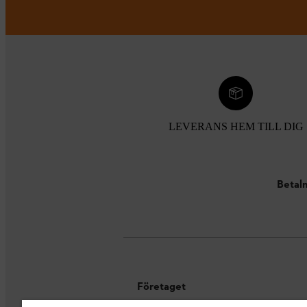
LEVERANS HEM TILL DIG
Betaln
Företaget