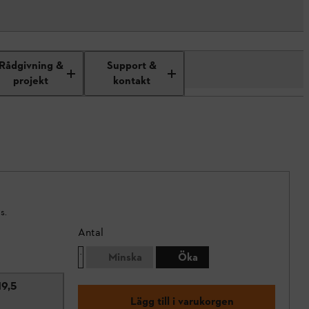
Rådgivning &
Support &
projekt
kontakt
s.
Antal
Minska
Öka
19,5
Lägg till i varukorgen