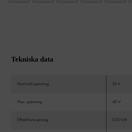
Tekniska data
Nominell spänning
36 V
Max. spänning
40 V
Effektförbrukning
0.30 kW