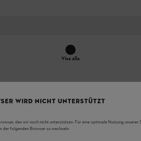
Visa alla
SER WIRD NICHT UNTERSTÜTZT
Browser, den wir noch nicht unterstützen. Für eine optimale Nutzung unserer
ss specifika anslutning till produkten kan skilja sig från bilderna – m
em der folgenden Browser zu wechseln: