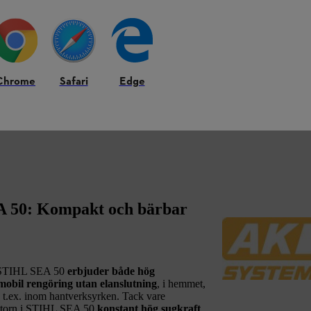
Chrome
Safari
Edge
A 50: Kompakt och bärbar
n STIHL SEA 50
erbjuder både hög
mobil rengöring utan elanslutning
, i hemmet,
, t.ex. inom hantverksyrken. Tack vare
-motorn i STIHL SEA 50
konstant hög sugkraft