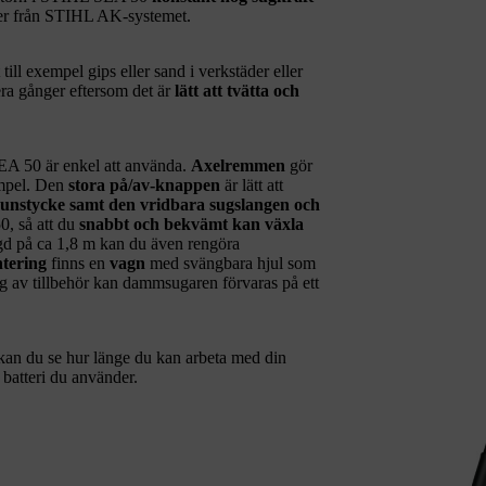
rier från STIHL AK-systemet.
 till exempel gips eller sand i verkstäder eller
era gånger eftersom det är
lätt att tvätta och
A 50 är enkel att använda.
Axelremmen
gör
empel. Den
stora på/av-knappen
är lätt att
unstycke samt den vridbara sugslangen och
0, så att du
snabbt och bekvämt kan växla
gd på ca 1,8 m kan du även rengöra
ntering
finns en
vagn
med svängbara hjul som
ng av tillbehör kan dammsugaren förvaras på ett
an du se hur länge du kan arbeta med din
batteri du använder.