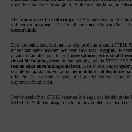
under hela batteriets livslängd. SEA 50 använder litiumjonbatte
Med
dammklass L-certifiering
är SEA 50 idealisk för att ta bort
vid renoveringsarbeten. Det PET-filterelementet kan användas fl
återanvända
.
Den kompakta batteridrivna våt- och torrdammsugaren STIHL SE
att den kan bäras bekvämt och även användas
i trappor
, till ex
använda från olika positioner.
Universalmunstycke, smalt fogm
de två förlängningsrören
är lättillgängliga på din STIHL SEA 5
mellan olika användningsområden
. Med en total sugslangslän
svåråtkomliga ställen. För ännu mer
mobilitet och flexiblare ha
tillbehör. Tack vare sin kompakta design och integrerade förvari
utrymmeseffektivt sätt.
I vår översikt över
STIHL batteriets livslängd och laddningtider
k
STIHL SEA 50 dammsugare och hur lång tid det tar att ladda det 