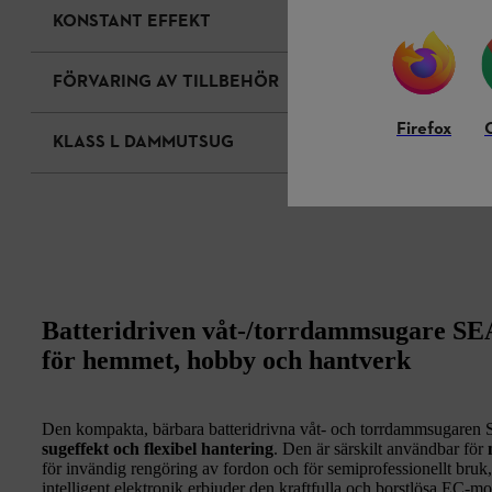
KONSTANT EFFEKT
FÖRVARING AV TILLBEHÖR
Firefox
KLASS L DAMMUTSUG
Batteridriven våt-/torrdammsugare SE
för hemmet, hobby och hantverk
Den kompakta, bärbara batteridrivna våt- och torrdammsugare
sugeffekt
och flexibel hantering
. Den är särskilt användbar för
för invändig rengöring av fordon och för semiprofessionellt bruk
intelligent elektronik erbjuder den kraftfulla och borstlösa EC