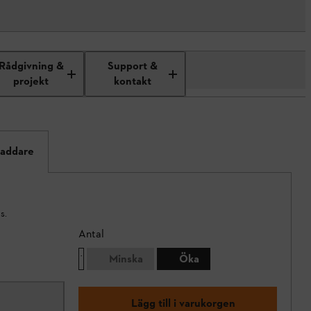
Rådgivning &
Support &
projekt
kontakt
laddare
s.
Antal
Minska
Öka
Lägg till i varukorgen