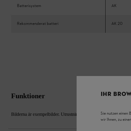
Batterisystem
AK
Rekommenderat batteri
AK 20
IHR BROW
Funktioner
Sie nutzen einen 
Bilderna är exempelbilder. Utrustningens faktiska utseende och de
wir Ihnen, zu ein