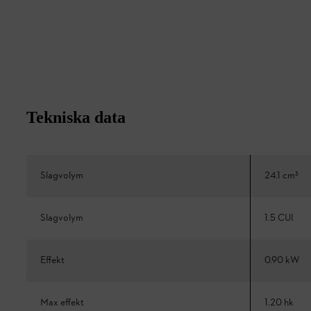
Tekniska data
Slagvolym
24.1 cm³
Slagvolym
1.5 CUI
Effekt
0.90 kW
Max effekt
1.20 hk