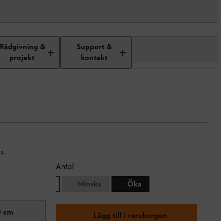
Rådgivning &
Support &
projekt
kontakt
s.
Antal
Minska
Öka
0 cm
Lägg till i varukorgen