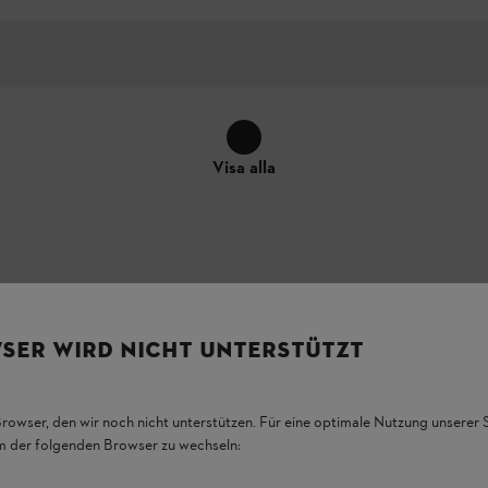
Visa alla
SER WIRD NICHT UNTERSTÜTZT
ss specifika anslutning till produkten kan skilja sig från bilderna – m
Browser, den wir noch nicht unterstützen. Für eine optimale Nutzung unserer
em der folgenden Browser zu wechseln: