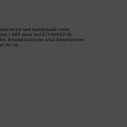
 breda häckar samt marktäckande växter.
onomisk 2-MIX motor med ECOSPEED för
åden. Beinshäcksaxen har också lättstartsystemet
gd 242 cm.