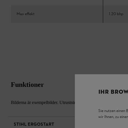
Max effekt
1.20 bhp
Funktioner
IHR BROW
Bilderna är exempelbilder. Utrustningens faktiska utseende och de
Sie nutzen einen 
wir Ihnen, zu ein
STIHL ERGOSTART