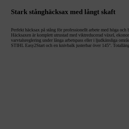
Stark stånghäcksax med långt skaft
Perfekt häcksax på stång för professionellt arbete med höga och
Häcksaxen är komplett utrustad med viktreducerad växel, ek
varvtalsreglering under långa arbetspass eller i ljudkänsliga omr
STIHL Easy2Start och en knivbalk justerbar över 145°. Totallän