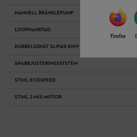
MANUELL BRÄNSLEPUMP
LOOPHANDTAG
Firefox
DUBBELSIDIGT SLIPAD KNIV
SNABBJUSTERINGSSYSTEM
STIHL ECOSPEED
STIHL 2-MIX-MOTOR