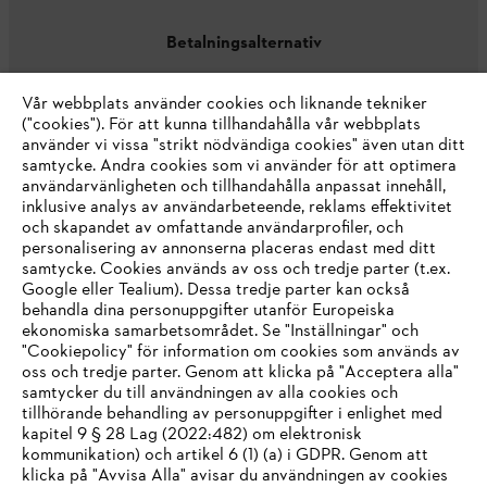
Betalningsalternativ
Vår webbplats använder cookies och liknande tekniker
("cookies"). För att kunna tillhandahålla vår webbplats
använder vi vissa "strikt nödvändiga cookies" även utan ditt
samtycke. Andra cookies som vi använder för att optimera
användarvänligheten och tillhandahålla anpassat innehåll,
inklusive analys av användarbeteende, reklams effektivitet
Företaget
och skapandet av omfattande användarprofiler, och
personalisering av annonserna placeras endast med ditt
samtycke. Cookies används av oss och tredje parter (t.ex.
Google eller Tealium). Dessa tredje parter kan också
STIHL FAQ
behandla dina personuppgifter utanför Europeiska
ekonomiska samarbetsområdet. Se "Inställningar" och
"Cookiepolicy" för information om cookies som används av
oss och tredje parter. Genom att klicka på "Acceptera alla"
samtycker du till användningen av alla cookies och
Service
tillhörande behandling av personuppgifter i enlighet med
IHR BROWSER WIRD NICHT
kapitel 9 § 28 Lag (2022:482) om elektronisk
kommunikation) och artikel 6 (1) (a) i GDPR. Genom att
UNTERSTÜTZT
klicka på "Avvisa Alla" avisar du användningen av cookies